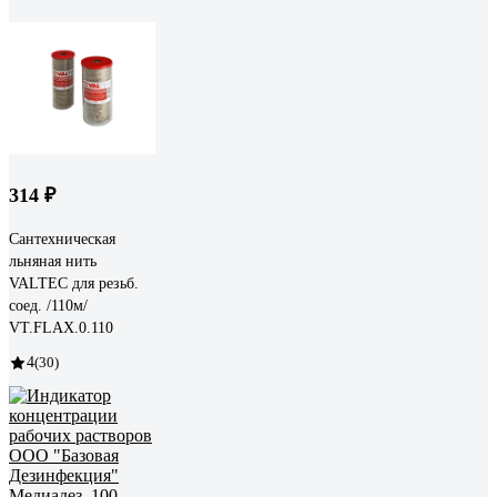
314 ₽
Сантехническая
льняная нить
VALTEC для резьб.
соед. /110м/
VT.FLAX.0.110
4
(30)