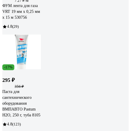
7.27 ₽/м
ФУМ лента для газа
VRT 19 мм х 0,25 мм
х 15 м 530756
4.8
(29)
-17%
295 ₽
356 ₽
Паста для
сантехнического
оборудования
ВМПАВТО Pastum
H2O, 250 г, туба 8105
4.8
(123)