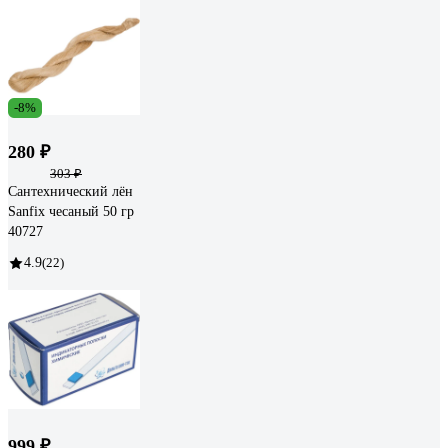
-8%
280 ₽
303 ₽
Сантехнический лён
Sanfix чесаный 50 гр
40727
4.9
(22)
999 ₽