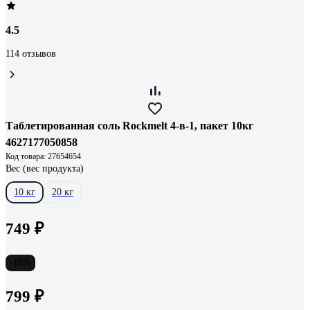
4.5
114 отзывов
Таблетированная соль Rockmelt 4-в-1, пакет 10кг
4627177050858
Код товара: 27654654
Вес (вес продукта)
10 кг
20 кг
749 ₽
-18%
799 ₽