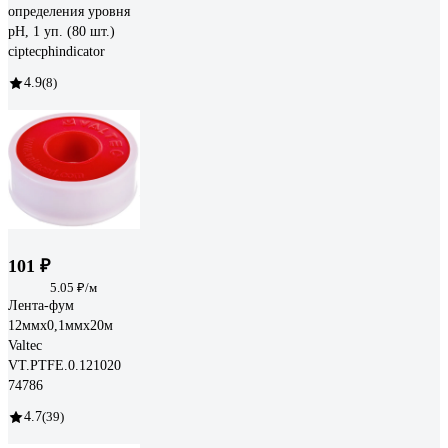
определения уровня
pH, 1 уп. (80 шт.)
ciptecphindicator
4.9
(8)
101 ₽
5.05 ₽/м
Лента-фум
12ммх0,1ммх20м
Valtec
VT.PTFE.0.121020
74786
4.7
(39)