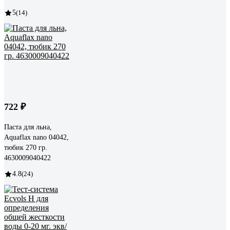
5
(14)
722 ₽
Паста для льна,
Aquaflax nano 04042,
тюбик 270 гр.
4630009040422
4.8
(24)