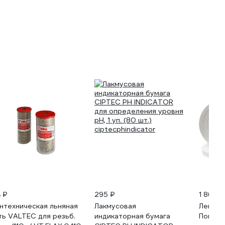
4 ₽
295 ₽
1 868 ₽
нтехническая льняная
Лакмусовая
Лента
ть VALTEC для резьб.
индикаторная бумага
Поволж