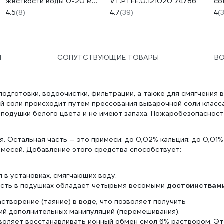
жесткости воды 0-20 мг.
VT.PTFE.0.121020 74786
со
экв/л, 50 тестов
4.5
(8)
4.7
(39)
4
(
02.00010410
Ы
СОПУТСТВУЮЩИЕ ТОВАРЫ
В
одготовки, водоочистки, фильтрации, а также для смягчения 
й соли происходит путем прессования выварочной соли класс
 подушки белого цвета и не имеют запаха. Пожаробезопаснос
я. Остальная часть — это примеси: до 0,02% кальция; до 0,01%
имесей. Добавление этого средства способствует:
в установках, смягчающих воду.
ность в подушках обладает четырьмя весомыми
достоинствам
творение (таяние) в воде, что позволяет получить
й дополнительных манипуляций (перемешивания).
зволяет восстанавливать ионный обмен смол 6% раствором. Э