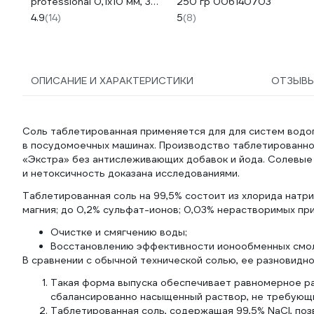
professional 0,1х10 мм, 30
250 гр 006140703
м ИС.131778
4.9
(14)
5
(8)
ОПИСАНИЕ И ХАРАКТЕРИСТИКИ
ОТЗЫВ
Соль таблетированная применяется для для систем водоп
в посудомоечных машинах. Производство таблетированно
«Экстра» без антислеживающих добавок и йода. Солевые
и нетоксичность доказана исследованиями.
Таблетированная соль на 99,5% состоит из хлорида натри
магния; до 0,2% сульфат-ионов; 0,03% нерастворимых пр
Очистке и смягчению воды;
Восстановлению эффективности ионообменных смол 
В сравнении с обычной технической солью, ее разновид
Такая форма выпуска обеспечивает равномерное рас
сбалансированно насыщенный раствор, не требующи
Таблетированная соль, содержащая 99,5% NaCl, по