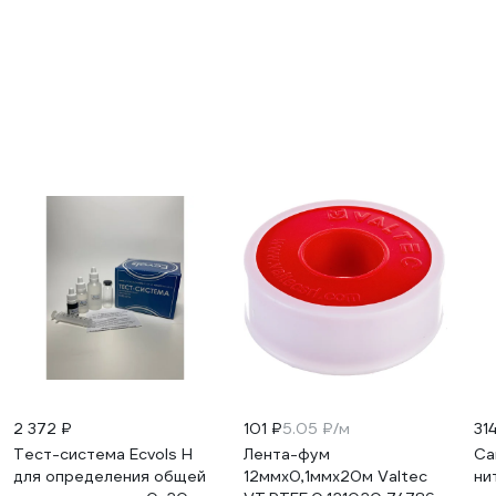
2 372 ₽
101 ₽
5.05 ₽/м
31
Тест-система Ecvols H
Лента-фум
Са
для определения общей
12ммх0,1ммх20м Valtec
ни