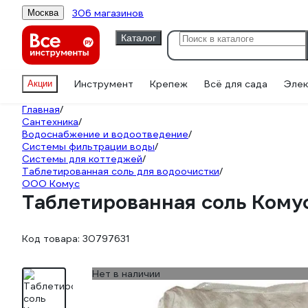
306 магазинов
Москва
Каталог
Инструмент
Крепеж
Всё для сада
Элек
Акции
Главная
/
Сантехника
/
Водоснабжение и водоотведение
/
Системы фильтрации воды
/
Системы для коттеджей
/
Таблетированная соль для водоочистки
/
ООО Комус
Таблетированная соль Комус
Код товара:
30797631
Нет в наличии