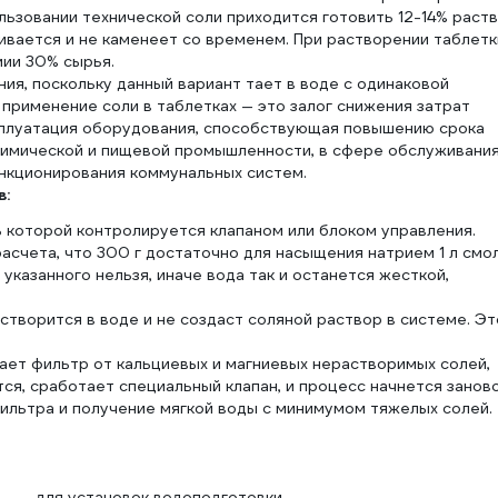
льзовании технической соли приходится готовить 12-14% раств
живается и не каменеет со временем. При растворении таблетк
мии 30% сырья.
я, поскольку данный вариант тает в воде с одинаковой
 применение соли в таблетках — это залог снижения затрат
ксплуатация оборудования, способствующая повышению срока
химической и пищевой промышленности, в сфере обслуживани
ункционирования коммунальных систем.
в:
ь которой контролируется клапаном или блоком управления.
асчета, что 300 г достаточно для насыщения натрием 1 л смо
казанного нельзя, иначе вода так и останется жесткой,
створится в воде и не создаст соляной раствор в системе. Эт
ает фильтр от кальциевых и магниевых нерастворимых солей,
ся, сработает специальный клапан, и процесс начнется заново
льтра и получение мягкой воды с минимумом тяжелых солей.
для установок водоподготовки