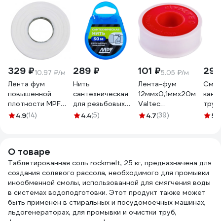
329 ₽
289 ₽
101 ₽
299
10.97 ₽/м
5.05 ₽/м
Лента фум
Нить
Лента-фум
Смаз
повышенной
сантехническая
12ммх0,1ммх20м
кана
плотности MPF
для резьбовых
Valtec
труб
professional 0,1х10
соединений MPF
VT.PTFE.0.121020
МАС
4.9
(14)
4.4
(5)
4.7
(39)
5
(
мм, 30 м
50 метров
74786
(туба
ИС.131778
ИС.131706.ИМ
ИС.1
О товаре
Таблетированная соль rockmelt, 25 кг, предназначена для
создания солевого рассола, необходимого для промывки
инообменной смолы, использованной для смягчения воды
в системах водоподготовки. Этот продукт также может
быть применен в стиральных и посудомоечных машинах,
льдогенераторах, для промывки и очистки труб,