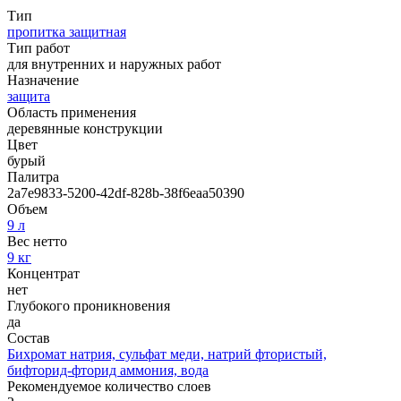
Тип
пропитка защитная
Тип работ
для внутренних и наружных работ
Назначение
защита
Область применения
деревянные конструкции
Цвет
бурый
Палитра
2a7e9833-5200-42df-828b-38f6eaa50390
Объем
9 л
Вес нетто
9 кг
Концентрат
нет
Глубокого проникновения
да
Состав
Бихромат натрия, сульфат меди, натрий фтористый,
бифторид-фторид аммония, вода
Рекомендуемое количество слоев