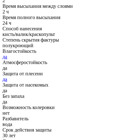
2
Время высыхания между слоями
2 ч
Время полного высыхания
24 ч
Способ нанесения
кисть/валик/краскопульт
Степень скрытия фактуры
полукроющий
Влагостойкость
да
Атмосферостойкость
да
Защита от плесени
да
Защита от насекомых
да
Без запаха
да
Возможность колеровки
нет
Разбавитель
вода
Срок действия защиты
30 лет