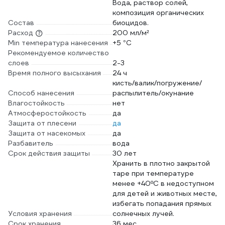
Вода, раствор солей,
композиция органических
Состав
биоцидов.
Расход
200 мл/м²
Min температура нанесения
+5 °С
Рекомендуемое количество
слоев
2-3
Время полного высыхания
24 ч
кисть/валик/погружение/
Способ нанесения
распылитель/окунание
Влагостойкость
нет
Атмосферостойкость
да
Защита от плесени
да
Защита от насекомых
да
Разбавитель
вода
Срок действия защиты
30 лет
Хранить в плотно закрытой
таре при температуре
менее +40ºС в недоступном
для детей и животных месте,
избегать попадания прямых
Условия хранения
солнечных лучей.
Срок хранения
36 мес