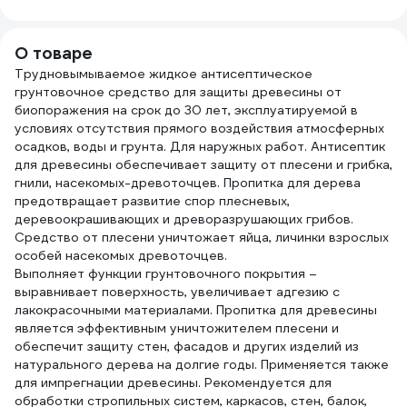
мм Z-105126
деревянная ручка
КЕДР
ЭК000135628
824305
2594
О товаре
Трудновымываемое жидкое антисептическое
грунтовочное средство для защиты древесины от
биопоражения на срок до 30 лет, эксплуатируемой в
условиях отсутствия прямого воздействия атмосферных
осадков, воды и грунта. Для наружных работ. Антисептик
для древесины обеспечивает защиту от плесени и грибка,
гнили, насекомых-древоточцев. Пропитка для дерева
предотвращает развитие спор плесневых,
деревоокрашивающих и древоразрушающих грибов.
Средство от плесени уничтожает яйца, личинки взрослых
особей насекомых древоточцев.
Выполняет функции грунтовочного покрытия –
выравнивает поверхность, увеличивает адгезию с
лакокрасочными материалами. Пропитка для древесины
является эффективным уничтожителем плесени и
обеспечит защиту стен, фасадов и других изделий из
натурального дерева на долгие годы. Применяется также
для импрегнации древесины. Рекомендуется для
обработки стропильных систем, каркасов, стен, балок,