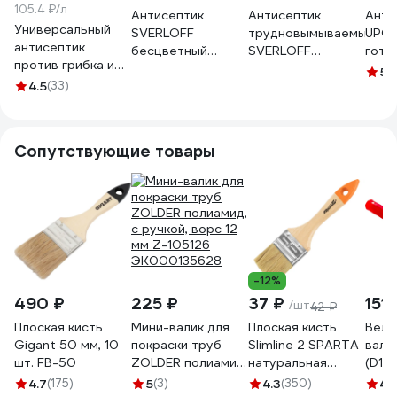
105.4 ₽/л
Антисептик
Антисептик
Анти
Универсальный
SVERLOFF
трудновымываемый
UPGU
антисептик
бесцветный
SVERLOFF
гото
против грибка и
универсальный
ЯНТАРЬ,
анти
5
(
плесени PROSEPT
4.5
(33)
трудновымываемый
концентрат 1:19, 1л
бесц
АНТИПЛЕСЕНЬ 5 л
, концентрат 1:19,
/ 1,3кг. 126-1
унив
025-5
1л. 129-1
труд
для 
Сопутствующие товары
древ
защи
5 л,
5)
-12%
490 ₽
225 ₽
37 ₽
151 
/шт
42 ₽
Плоская кисть
Мини-валик для
Плоская кисть
Велю
Gigant 50 мм, 10
покраски труб
Slimline 2 SPARTA
вали
шт. FB-50
ZOLDER полиамид,
натуральная
(D15
с ручкой, ворс 12
щетина,
4 мм
4.7
(175)
5
(3)
4.3
(350)
4.