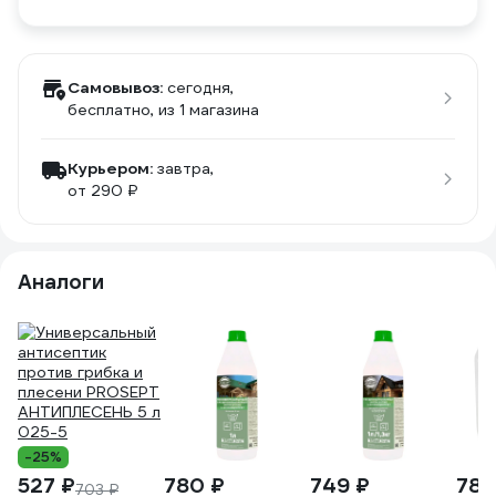
Самовывоз:
сегодня,
бесплатно
, из 1 магазина
Курьером:
завтра,
от 290 ₽
Аналоги
-25%
527 ₽
780 ₽
749 ₽
780
703 ₽