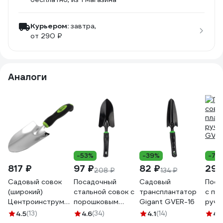
Курьером:
завтра,
от 290 ₽
Аналоги
-53%
-39%
-72
817 ₽
97 ₽
82 ₽
29 
208 ₽
134 ₽
Садовый совок
Посадочный
Садовый
Поса
(широкий)
стальной совок с
трансплантатор
с пл
Центроинструмент
порошковым
Gigant GVER-16
ручк
0456-1
покрытием и
GVER
4.5
(13)
4.6
(34)
4.1
(14)
4.
пластиковой