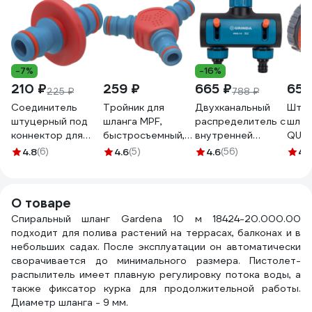
-7%
-16%
210 ₽
259 ₽
665 ₽
65 
225 ₽
788 ₽
Соединитель
Тройник для
Двухканальный
Штуц
штуцерный под
шланга MPF,
распределитель с
шланг
коннектор для
быстросъемный,
внутренней
QUA
садового шланга
пластик/резина
резьбой GRINDA
ELEM
4.8
(6)
4.6
(5)
4.6
(56)
4.
MPF, двойник,
ДС.071292
PROLine TS-2,
пластик/резина
3/4"-1" 8-
ДС.071285
426312_z02
О товаре
Спиральный шланг Gardena 10 м 18424-20.000.00
подходит для полива растений на террасах, балконах и в
небольших садах. После эксплуатации он автоматически
сворачивается до минимального размера. Пистолет-
распылитель имеет плавную регулировку потока воды, а
также фиксатор курка для продолжительной работы.
Диаметр шланга - 9 мм.