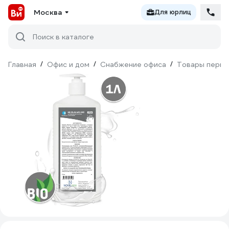
Москва
Для юрлиц
Поиск в каталоге
Главная
/
Офис и дом
/
Снабжение офиса
/
Товары перво