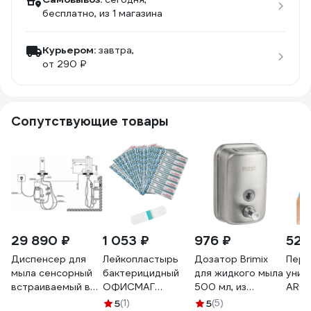
бесплатно
, из 1 магазина
Курьером:
завтра,
от 290 ₽
Сопутствующие товары
29 890 ₽
1 053 ₽
976 ₽
526
Диспенсер для
Лейкопластырь
Дозатор Brimix
Перч
мыла сенсорный
бактерицидный
для жидкого мыла
унив
встраиваемый в
ОФИСМАГ
500 мл, из
ARC
столешницу Nofer
ВЕРОФАРМ,
нержавеющей
Nitr
5
(1)
5
(5)