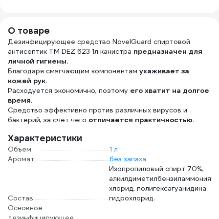
LUXMATIC
2,5х7,2 см.
стали, цвет
нитр
глянцевый 1000
тканевая основа,
САТИН. 614
неоп
мл. латунь 03114.B
200 шт. 881180
голуб
О товаре
Кита
Дезинфицирующее средство NovelGuard спиртовой
M, 1
антисептик ТМ DEZ 623 1л канистра
предназначен для
личной гигиены.
Благодаря смягчающим компонентам
ухаживает за
кожей рук.
Расходуется экономично, поэтому
его хватит на долгое
время.
Средство эффективно против различных вирусов и
бактерий, за счет чего
отличается практичностью.
Характеристики
Объем
1 л
Аромат
без запаха
Изопропиловый спирт 70%,
алкилдиметилбензиламмония
хлорид, полигексагуанидина
Состав
гидрохлорид.
Основное
дезинфицирующее