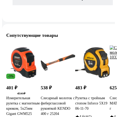
Сопутствующие товары
-3%
401 ₽
538 ₽
483 ₽
625
414 ₽
Измерительная
Слесарный молоток с
Рулетка с тройным
Сле
рулетка с магнитным
фиберглассовой
стопом Inforce 5Х19
MATR
крюком, 5x25мм
рукояткой KENDO
06-11-70
г
Gigant GWM525
400 г 25204
4.6
(467)
4.