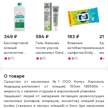
349 ₽
584 ₽
183 ₽
211 
Бесспиртовой
Гель-бальзам
Влажные
Удал
кожный
после укусов
антибактериальные
для 
антисептик
насекомых Gardex
салфетки Emily
живо
АЛМАДЕЗ Оптима
25 мл (24)
Style упаковка 120
EXTR
5
(11)
5
(8)
5
(9)
4.
1 л, крышка
GR0003
шт 275897
667
АО-545
О товаре
Средство от насекомых №1 ООО Комус Аэрозоль
Акарацид-репеллент от клещей, 150мл 1365954 –
жидкость с запахом отдушки в аэрозольной упаковке.
Защищает людей от нападения летающих кровососущих
насекомых (комаров, мокрецов, москитов), клещей рода
Ixodes (таежных и лесных клещей) и блох при нанесении