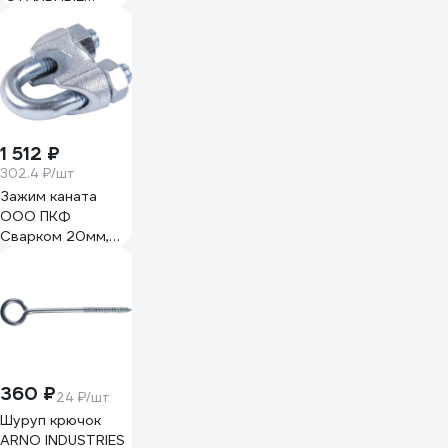
СИСТЕМЫ" 41x41
гор. цинк SR82-
200
1 512 ₽
302.4 ₽/шт
Зажим каната
ООО ПКФ
Сварком 20мм,
DIN 741,
упаковка/5шт.
k00012881
360 ₽
24 ₽/шт
Шуруп крючок
ARNO INDUSTRIES