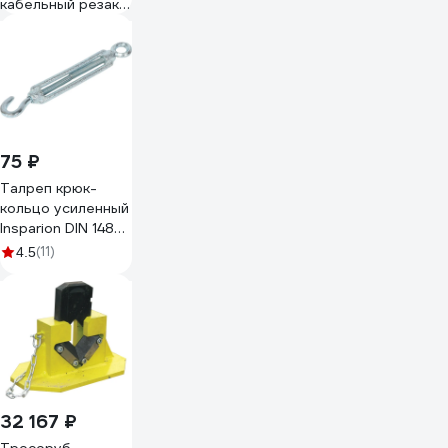
кабельный резак
YATO 4-20мм YT-
22872
75 ₽
Талреп крюк-
кольцо усиленный
Insparion DIN 1480
HR М6 оцинк, 1 шт.
(11)
4.5
С1-00002034
32 167 ₽