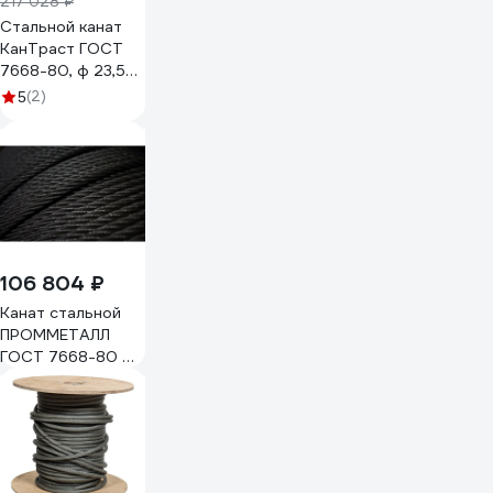
217 028 ₽
Стальной канат
КанТраст ГОСТ
7668-80, ф 23,5
мм, 200 м
(2)
5
235200766880
106 804 ₽
Канат стальной
ПРОММЕТАЛЛ
ГОСТ 7668-80 ф
16.5 мм. 200 м.пог.
КС1650Г766800БП000180-
003-200