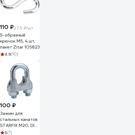
180 м
УнвТрКр16.5180619
110 ₽
27.5 ₽/шт
S-образный
крючок М5, 4 шт,
пакет Zitar 105823
(10)
4.9
100 ₽
Зажим для
стальных канатов
STARFIX М20, DIN
741 SMP-46601-1
(7)
5