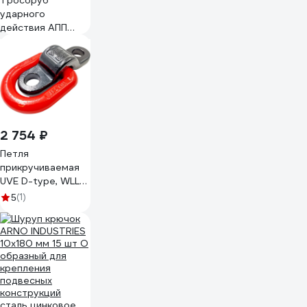
Тросоруб
ударного
действия АПП
ЭнергоМаш
ТУД-4 17111-
000030
2 754 ₽
Петля
прикручиваемая
UVE D-type, WLL
5,3 тн 09590530
(1)
5