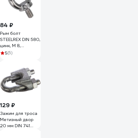
84 ₽
Рым болт
STEELREX DIN 580,
цинк, М 8,
упаковка 1 шт.
(5)
5
0501008000W100000110
129 ₽
Зажим для троса
Метизный двор
20 мм DIN 741
4690441032393