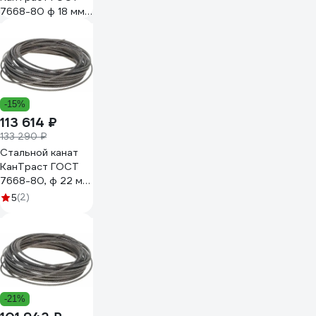
7668-80 ф 18 мм
300 м, артикул
18300766880
-15%
113 614 ₽
133 290 ₽
Стальной канат
КанТраст ГОСТ
7668-80, ф 22 мм,
150 м
(2)
5
22150766880
-21%