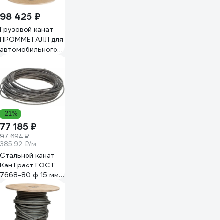
98 425 ₽
Грузовой канат
ПРОММЕТАЛЛ для
автомобильного
крана Челябинец
КС-55733 на 32 т,
6x19+1 о.с., 16.5 мм,
185 м
ТрКрЧеляб3216.518533
-21%
77 185 ₽
97 694 ₽
385.92 ₽/м
Стальной канат
КанТраст ГОСТ
7668-80 ф 15 мм
200 м, артикул
152007668