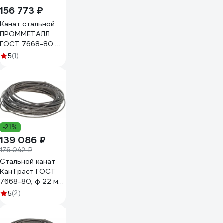
156 773 ₽
Канат стальной
ПРОММЕТАЛЛ
ГОСТ 7668-80 ф
16.5 мм. 300 м.пог.
(1)
5
КС1650Г766800БП000180-
003-300
-21%
139 086 ₽
176 042 ₽
Стальной канат
КанТраст ГОСТ
7668-80, ф 22 мм,
200 м
(2)
5
22200766880