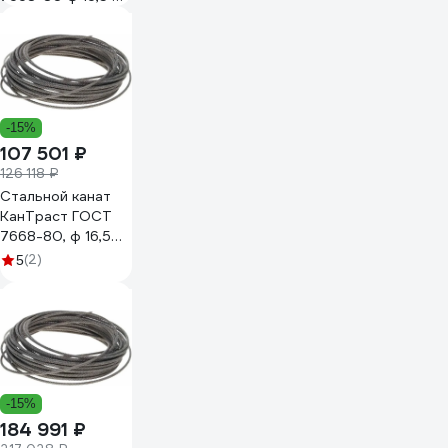
300 м, артикул
163007668
-15%
107 501 ₽
126 118 ₽
Стальной канат
КанТраст ГОСТ
7668-80, ф 16,5
мм, 160 м
(2)
5
165160766880
-15%
184 991 ₽