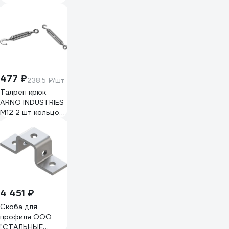
25 мм HRH-
RE02425200
477 ₽
238.5 ₽/шт
Талреп крюк
ARNO INDUSTRIES
М12 2 шт кольцо
для натяжения и
регулировки
тросов и цепей
оцинкованное
покрытие
AFJ301200030498
4 451 ₽
Скоба для
профиля ООО
"СТАЛЬНЫЕ