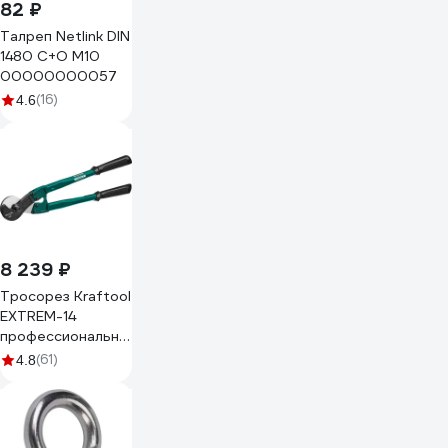
82 ₽
Талреп Netlink DIN
1480 C+O M10
00000000057
(16)
4.6
8 239 ₽
Тросорез Kraftool
EXTREM-14
профессиональный,
600 мм 23339-60
(61)
4.8