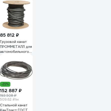
крана Ивановец
КС-45717 на 25 т,
6x19+1 о.с., 15 мм,
180 м
ТрКрИван251518017
85 812 ₽
Грузовой канат
ПРОММЕТАЛЛ для
автомобильного
крана Ивановец
КС-45717-1Р на 25
т, 6x19+1 о.с., 15
мм, 180 м
ТрКрИван251518017РК
-21%
152 887 ₽
193 508 ₽
509.62 ₽/м
Стальной канат
КанТраст ГОСТ