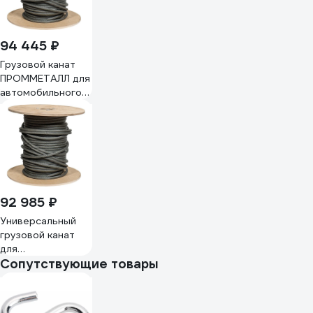
94 445 ₽
Грузовой канат
ПРОММЕТАЛЛ для
автомобильного
крана Ивановец
КС-65740 на 40 т,
6x19+1 о.с., 15 мм,
200 м
ТрКрИван401520040
92 985 ₽
Универсальный
грузовой канат
для
Сопутствующие товары
автомобильного
крана
ПРОММЕТАЛЛ
6x19+1 о.с., 16.5 мм,