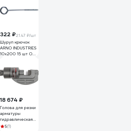
322 ₽
21.47 ₽/шт
Шуруп крючок
ARNO INDUSTRIES
10х200 15 шт О
образный для
подвешивания и
крепления сталь
оцинкованный
ABR510020032007
18 674 ₽
Голова для резки
арматуры
гидравлическая
Harrison 20 т, Ø 4-
(1)
5