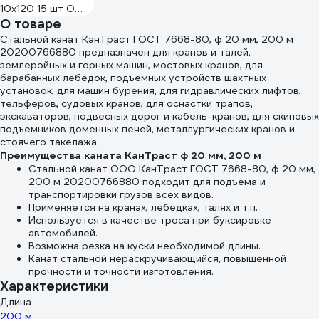
10х120 15 шт О
О товаре
образный для
подвеса и
Стальной канат КанТраст ГОСТ 7668-80, ф 20 мм, 200 м
крепления
20200766880 предназначен для кранов и талей,
землеройных и горных машин, мостовых кранов, для
оцинкованная
барабанных лебедок, подъемных устройств шахтных
сталь
установок, для машин бурения, для гидравлических лифтов,
ABR510012030598
тельферов, судовых кранов, для оснастки трапов,
экскаваторов, подвесных дорог и кабель-кранов, для скиповых
подъемников доменных печей, металлургических кранов и
стоячего такелажа.
Преимущества каната КанТраст ф 20 мм, 200 м
Стальной канат ООО КанТраст ГОСТ 7668-80, ф 20 мм,
200 м 20200766880 подходит для подъема и
транспортировки грузов всех видов.
Применяется на кранах, лебедках, талях и т.п.
Используется в качестве троса при буксировке
автомобилей.
Возможна резка на куски необходимой длины.
Канат стальной нераскручивающийся, повышенной
прочности и точности изготовления.
Характеристики
Длина
200 м