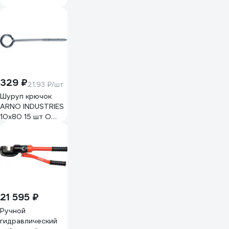
329 ₽
21.93 ₽/шт
Шуруп крючок
ARNO INDUSTRIES
10х80 15 шт О
образный для
подвешивания и
крепления
оцинкованный
ABR510008032098
21 595 ₽
Ручной
гидравлический