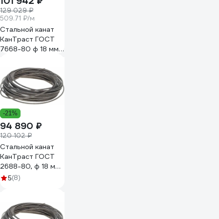
101 942 ₽
129 029 ₽
509.71 ₽/м
Стальной канат
КанТраст ГОСТ
7668-80 ф 18 мм
200 м, артикул
18200766880
-21%
94 890 ₽
120 102 ₽
Стальной канат
КанТраст ГОСТ
2688-80, ф 18 мм,
200 м
(8)
5
18200268880