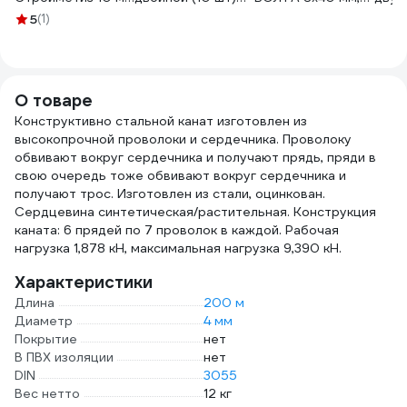
DIN 5299 С 1 шт.,
KRP-4893
10 шт
Force
5
(1)
перф.подвес
62404b0804000ф10
кейс
00000065326
G20(
4040042
О товаре
Конструктивно стальной канат изготовлен из
высокопрочной проволоки и сердечника. Проволоку
обвивают вокруг сердечника и получают прядь, пряди в
свою очередь тоже обвивают вокруг сердечника и
получают трос. Изготовлен из стали, оцинкован.
Сердцевина синтетическая/растительная. Конструкция
каната: 6 прядей по 7 проволок в каждой. Рабочая
нагрузка 1,878 кН, максимальная нагрузка 9,390 кН.
Характеристики
Длина
200 м
Диаметр
4 мм
Покрытие
нет
В ПВХ изоляции
нет
DIN
3055
Вес нетто
12 кг