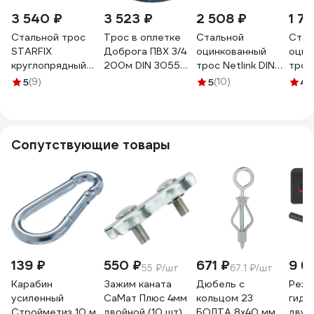
3 540 ₽
3 523 ₽
2 508 ₽
1 7
Стальной трос
Трос в оплетке
Стальной
Стал
STARFIX
Доброга ПВХ 3/4
оцинкованный
оцин
круглопрядный
200м DIN 3055
трос Netlink DIN
трос 
SWR М4 DIN 3055
ТД-00009327
3055 3 мм, 200 м
3055
5
(9)
5
(10)
4.
бухта 200 м SMP-
00000000056
000
53674-200
Сопутствующие товары
139 ₽
550 ₽
671 ₽
9 6
55 ₽/шт
67.1 ₽/шт
Карабин
Зажим каната
Дюбель с
Реза
усиленный
СаМат Плюс 4мм
кольцом 23
гидр
Стройметиз 10 мм
двойной (10 шт)
БОЛТА 8х40 мм,
двур