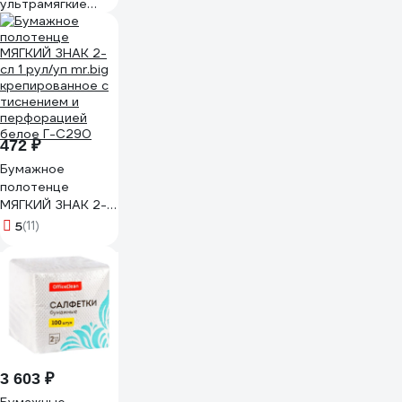
ультрамягкие
Tellus TORK
категория
качества
Премиум, 2-сл.
120380
472 ₽
Бумажное
полотенце
МЯГКИЙ ЗНАК 2-
сл 1 рул/уп mr.big
5
(11)
крепированное с
тиснением и
перфорацией
белое Г-С290
3 603 ₽