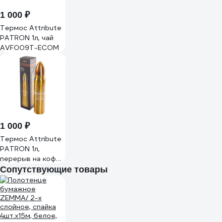
1 000 ₽
Термос Attribute
PATRON 1л, чай
AVF009T-ECOM
1 000 ₽
Термос Attribute
PATRON 1л,
перерыв на кофе
AVF009C-ECOM
Сопутствующие товары