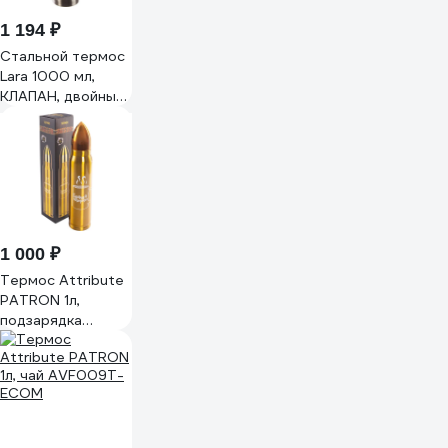
1 194 ₽
Стальной термос
Lara 1000 мл,
КЛАПАН, двойные
стенки, крышка-
чашка LR04-11
1 000 ₽
Термос Attribute
PATRON 1л,
подзарядка
AVF009H-ECOM