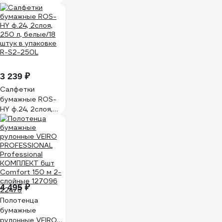
слойные, 9.6 м/
рулон, белые
249813
3 239 ₽
Салфетки
бумажные ROS-
HY ф.24, 2слоя,
250 л, белые/18
штук в упаковке
R-S2-250L
4 495 ₽
Полотенца
бумажные
рулонные VEIRO