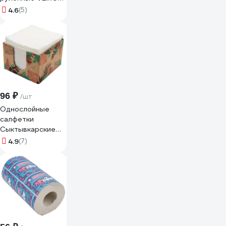
PROFESSIONAL
4.6
(5)
Professional
КОМПЛЕКТ 6шт
Comfort 150 м 2-
слойные 127096
22476
96 ₽
/шт
Однослойные
салфетки
Сыктывкарские
24x24 см, со
4.9
(7)
сплошным
тиснением, 100
шт., в коробке
СК1.1