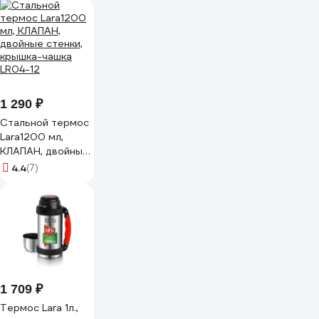
нержавеющая
сталь LR04-03
1 290 ₽
Стальной термос
Lara1200 мл,
КЛАПАН, двойные
стенки, крышка-
4.4
(7)
чашка LR04-12
1 709 ₽
Термос Lara 1л.,