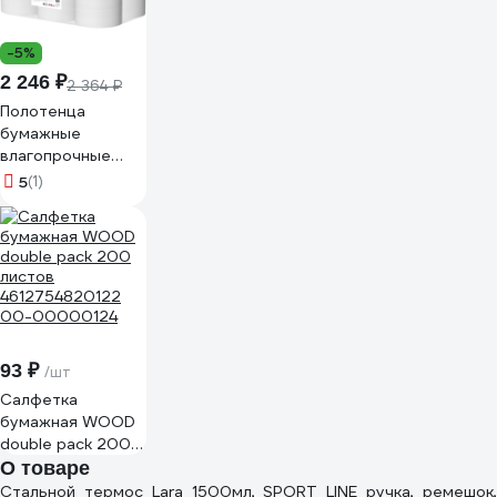
-5%
2 246 ₽
2 364 ₽
Полотенца
бумажные
влагопрочные
ROS-HY, ЦВ, 1сл
5
(1)
(20*26), 300м /6
штук в упаковке
R-CH1-300M
93 ₽
/шт
Салфетка
бумажная WOOD
double pack 200
листов
О товаре
4612754820122
Стальной термос Lara 1500мл, SPORT LINE ручка, ремешок,