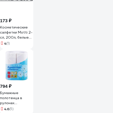
173 ₽
Косметические
салфетки Motti 2-
сл, 200л, белые
17г/м.кв. 154200-Ц
4
(1)
794 ₽
Бумажные
полотенца в
рулонах
OfficeClean 2-
4.6
(5)