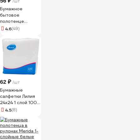
56 ₽
/шт
Бумажное
бытовое
полотенце
ДОБРЫЙ МОТОК
4.6
(49)
28 м на втулке
М-13
62 ₽
/шт
Бумажные
салфетки Лилия
24x24 1 слой 100
листов Белый 702
4.5
(8)
0702