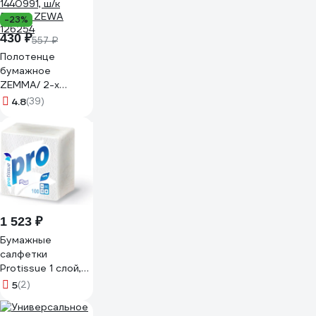
-23%
430 ₽
557 ₽
Полотенце
бумажное
ZEMMA/ 2-х
слойное, спайка
4.8
(39)
4шт.х15м, белое,
1440991, ш/к
57356 ZEWA
126254
1 523 ₽
Бумажные
салфетки
Protissue 1 слой,
100 листов,1 пачка
5
(2)
С184