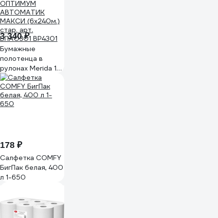
3 340 ₽
Бумажные
полотенца в
рулонах Merida 1-
слойные белые
ОПТИМУМ
АВТОМАТИК
МАКСИ (6х240м.)
стар. арт.
БПАО301 BP4301
178 ₽
Салфетка COMFY
БигПак белая, 400
л 1-650