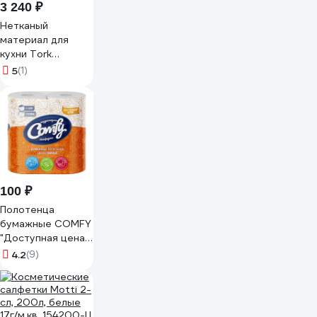
3 240 ₽
Нетканый
материал для
кухни Tork
категория
5
(1)
качества Premium,
1-слой, белый, 75
шт 473179
100 ₽
Полотенца
бумажные COMFY
"Доступная цена"
2-сл. 2 рул./вл.12
4.2
(9)
1-7538