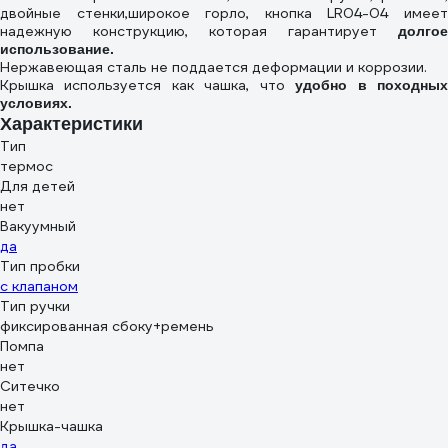
00-00000124
двойные стенки,широкое горло, кнопка LR04-04 имеет
надежную конструкцию, которая гарантирует
долгое
использование.
Нержавеющая сталь не поддается деформации и коррозии.
Крышка используется как чашка, что
удобно в походны
условиях.
Характеристики
Тип
термос
Для детей
нет
Вакуумный
да
Тип пробки
с клапаном
Тип ручки
фиксированная сбоку+ремень
Помпа
нет
Ситечко
нет
Крышка-чашка
да