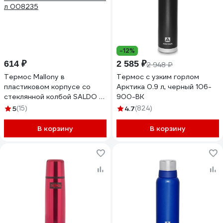
-12%
614 ₽
2 585 ₽
2 948 ₽
Термос Mallony в
Термос с узким горлом
пластиковом корпусе со
Арктика 0.9 л, черный 106-
стеклянной колбой SALDO 12
900-BK
л 008235
5
(15)
4.7
(824)
В корзину
В корзину