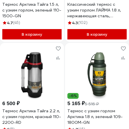
Термос Арктика Тайга 1.5 л,
Классический термос с
с узким горлом, зеленый 110-
узким горлом ЛАЙМА 1.8 л,
1500-GN
нержавеющая сталь,
пластиковая ручка 601405
4.7
(45)
4.3
(102)
В корзину
В корзину
-6%
6 500 ₽
5 165 ₽
5 516 ₽
Термос Арктика Тайга 2.2 л,
Термос с узким горлом
с узким горлом, красный 110-
Арктика 1.8 л, зеленый 109-
2200-RD
1800М-GN