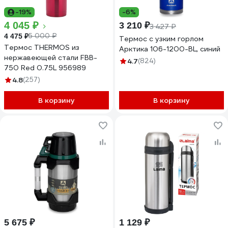
-19%
-6%
4 045 ₽
3 210 ₽
3 427 ₽
5 000 ₽
4 475 ₽
Термос с узким горлом
Термос THERMOS из
Арктика 106-1200-BL, синий
нержавеющей стали FBB-
4.7
(824)
750 Red 0.75L 956989
4.8
(257)
В корзину
В корзину
5 675 ₽
1 129 ₽