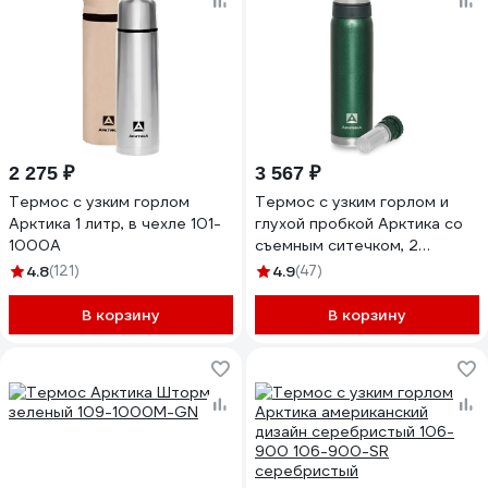
2 275 ₽
3 567 ₽
Термос с узким горлом
Термос с узким горлом и
Арктика 1 литр, в чехле 101-
глухой пробкой Арктика со
1000А
съемным ситечком, 2
накручивающиеся чашки в
4.8
(121)
4.9
(47)
комплекте, объем 0.9 л,
зеленый 106-900C-GN
В корзину
В корзину