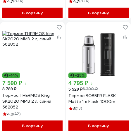
4.7
(824)
4.7
(824)
В корзину
В корзину
-14%
-25%
7 590 ₽
4 795 ₽
8 789 ₽
6 390 ₽
5 529 ₽
Термос THERMOS King
Термос BOBBER FLASK
SK2020 MMB 2 л, синий
Matte 1 л Flask-1000m
562852
5
(13)
4.9
(42)
В корзину
В корзину