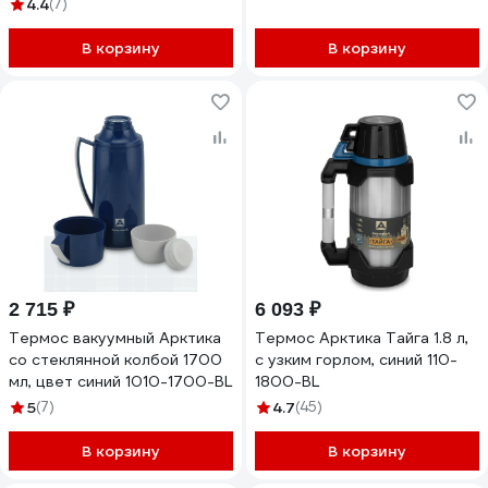
4.4
(7)
комплекте, объем 1.2 л,
черный 106-1200С-BK
В корзину
В корзину
2 715 ₽
6 093 ₽
Термос вакуумный Арктика
Термос Арктика Тайга 1.8 л,
со стеклянной колбой 1700
с узким горлом, синий 110-
мл, цвет синий 1010-1700-BL
1800-BL
5
(7)
4.7
(45)
В корзину
В корзину