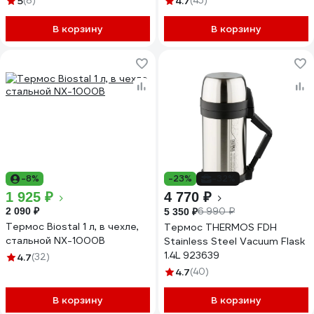
5
(8)
4.7
(45)
В корзину
В корзину
-8%
-23%
-32%
1 925 ₽
4 770 ₽
2 090 ₽
6 990 ₽
5 350 ₽
Термос Biostal 1 л, в чехле,
Термос THERMOS FDH
стальной NX-1000B
Stainless Steel Vacuum Flask
1.4L 923639
4.7
(32)
4.7
(40)
В корзину
В корзину