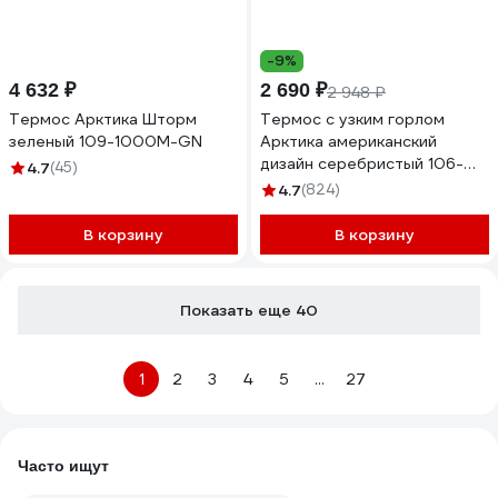
-9%
4 632 ₽
2 690 ₽
2 948 ₽
Термос Арктика Шторм
Термос с узким горлом
зеленый 109-1000М-GN
Арктика американский
дизайн серебристый 106-
4.7
(45)
900 106-900-SR
4.7
(824)
серебристый
В корзину
В корзину
Показать еще 40
1
2
3
4
5
...
27
Часто ищут