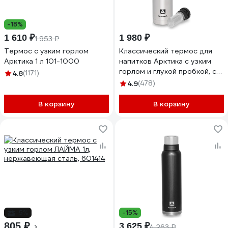
-18%
1 610 ₽
1 980 ₽
1 953 ₽
Термос с узким горлом
Классический термос для
Арктика 1 л 101-1000
напитков Арктика с узким
горлом и глухой пробкой, со
4.8
(1171)
съемным ситечком, объем 1
4.9
(478)
л 101-1000С
В корзину
В корзину
-5%
-15%
805 ₽
3 625 ₽
4 263 ₽