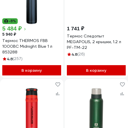
-8%
5 484 ₽
1 741 ₽
5 940 ₽
Термос Следопыт
Термос THERMOS FBB
MEGAPOLIS, 2 крышки, 1.2 л
1000BC Midnight Blue 1 л
PF-TM-22
853288
4.8
(26)
4.8
(257)
В корзину
В корзину