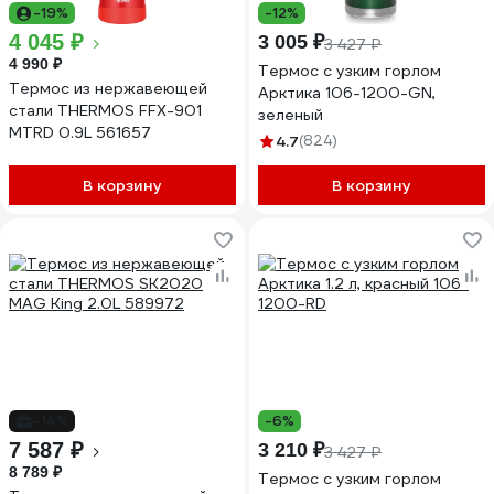
-19%
-12%
4 045 ₽
3 005 ₽
3 427 ₽
4 990 ₽
Термос с узким горлом
Термос из нержавеющей
Арктика 106-1200-GN,
стали THERMOS FFX-901
зеленый
MTRD 0.9L 561657
4.7
(824)
В корзину
В корзину
-14%
-6%
7 587 ₽
3 210 ₽
3 427 ₽
8 789 ₽
Термос с узким горлом