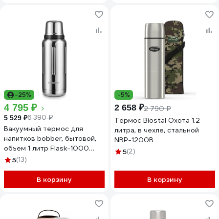
-25%
-5%
4 795 ₽
2 658 ₽
2 790 ₽
6 390 ₽
5 529 ₽
Термос Biostal Охота 1.2
Вакуумный термос для
литра, в чехле, стальной
напитков bobber, бытовой,
NBP-1200B
объем 1 литр Flask-1000
5
(2)
Glossy
5
(13)
В корзину
В корзину