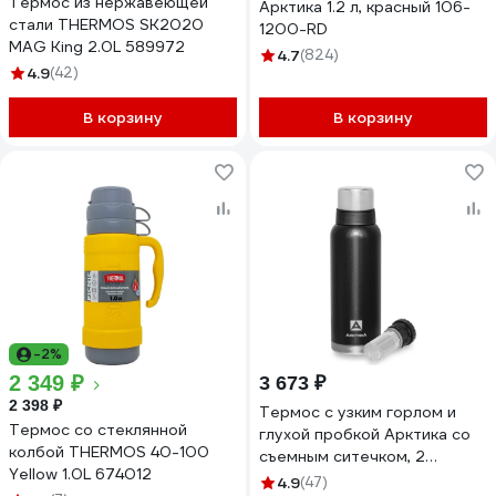
Термос из нержавеющей
Арктика 1.2 л, красный 106-
стали THERMOS SK2020
1200-RD
MAG King 2.0L 589972
4.7
(824)
4.9
(42)
В корзину
В корзину
-2%
2 349 ₽
3 673 ₽
2 398 ₽
Термос с узким горлом и
Термос со стеклянной
глухой пробкой Арктика со
колбой THERMOS 40-100
съемным ситечком, 2
Yellow 1.0L 674012
накручивающиеся чашки в
4.9
(47)