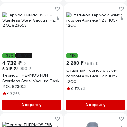
-33%
-41%
-11%
4 739 ₽
2 280 ₽
2 567 ₽
7 990 ₽
5 315 ₽
Стальной термос с узким
Термос THERMOS FDH
горлом Арктика 1.2 л 105-
Stainless Steel Vacuum Flask
1200
2.0L 923653
4.7
(629)
4.7
(40)
В корзину
В корзину