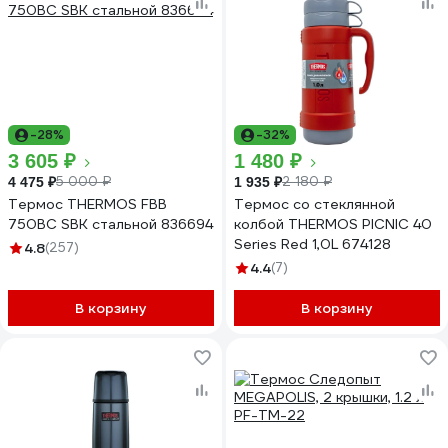
-28%
-32%
3 605 ₽
1 480 ₽
5 000 ₽
2 180 ₽
4 475 ₽
1 935 ₽
Термос THERMOS FBB
Термос со стеклянной
750BC SBK стальной 836694
колбой THERMOS PICNIC 40
Series Red 1,0L 674128
4.8
(257)
4.4
(7)
В корзину
В корзину