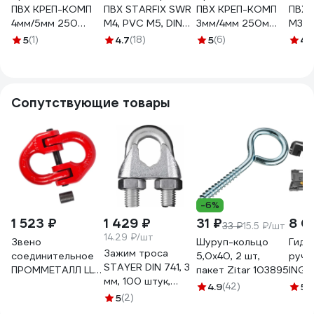
ПВХ КРЕП-КОМП
ПВХ STARFIX SWR
ПВХ КРЕП-КОМП
ПВХ 
4мм/5мм 250
М4, PVC М5, DIN
3мм/4мм 250м
М3, 
метров тп45
3055, бухта 200
тп34
3055
5
(1)
4.7
(18)
5
(6)
4.
м SMP-53725-
м SM
200
Сопутствующие товары
-6%
1 523 ₽
1 429 ₽
31 ₽
8 0
33 ₽
15.5 ₽/шт
14.29 ₽/шт
Звено
Шуруп-кольцо
Гидр
Зажим троса
соединительное
5,0x40, 2 шт,
ручн
STAYER DIN 741, 3
ПРОММЕТАЛЛ LL
пакет Zitar 103895
INGC
мм, 100 штук,
(Размер 13 - 8) 5.3
HHSC
4.9
(42)
5
(
оцинкованный
т ЗвсоедLL13
5
(2)
30535-03