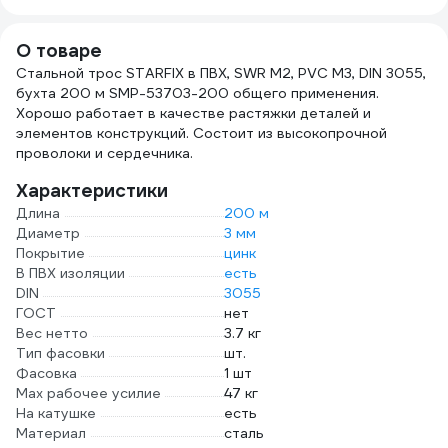
О товаре
Стальной трос STARFIX в ПВХ, SWR М2, PVC М3, DIN 3055,
бухта 200 м SMP-53703-200 общего применения.
Хорошо работает в качестве растяжки деталей и
элементов конструкций. Состоит из высокопрочной
проволоки и сердечника.
Характеристики
Длина
200 м
Диаметр
3 мм
Покрытие
цинк
В ПВХ изоляции
есть
DIN
3055
ГОСТ
нет
Вес нетто
3.7 кг
Тип фасовки
шт.
Фасовка
1 шт
Max рабочее усилие
47 кг
На катушке
есть
Материал
сталь