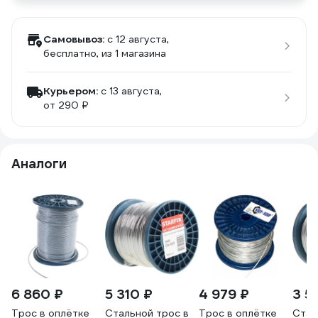
Самовывоз:
c 12 августа,
бесплатно
, из 1 магазина
Курьером:
c 13 августа,
от 290 ₽
Аналоги
6 860 ₽
5 310 ₽
4 979 ₽
3 5
Трос в оплётке
Стальной трос в
Трос в оплётке
Стал