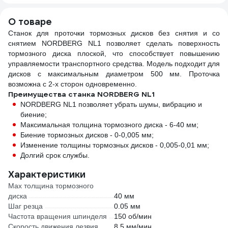
подхвата 75мм,
высота подъема
О товаре
505мм 08-08-75
Станок для проточки тормозных дисков без снятия и со
снятием NORDBERG NL1 позволяет сделать поверхность
тормозного диска плоской, что способствует повышению
управляемости транспортного средства. Модель подходит для
дисков с максимальным диаметром 500 мм. Проточка
возможна с 2-х сторон одновременно.
Преимущества станка NORDBERG NL1
NORDBERG NL1 позволяет убрать шумы, вибрацию и
биение;
Максимальная толщина тормозного диска - 6-40 мм;
Биение тормозных дисков - 0-0,005 мм;
Изменение толщины тормозных дисков - 0,005-0,01 мм;
Долгий срок службы.
Характеристики
Max толщина тормозного
диска
40 мм
Шаг резца
0.05 мм
Частота вращения шпинделя
150 об/мин
Скорость движения лезвия
8.5 мм/мин