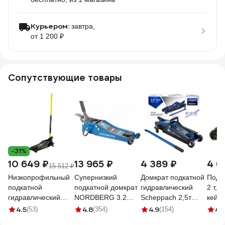
Курьером:
завтра,
от 1 200 ₽
Сопутствующие товары
-31%
10 649 ₽
13 965 ₽
4 389 ₽
4 6
15 512 ₽
Низкопрофильный
Супернизкий
Домкрат подкатной
Подк
подкатной
подкатной домкрат
гидравлический
2 т, 
гидравлический
NORDBERG 3.2
Scheppach 2,5т
кейс
домкрат Inforce 3
тонн, H=75-500 мм
Sch-
9041
4.5
4.8
4.9
4.
(53)
(354)
(154)
тонны, высота
N32032
TH32505(62684)