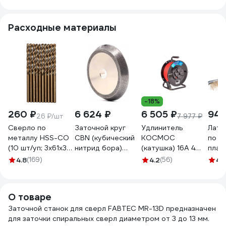
Расходные материалы
-18%
260 ₽
6 624 ₽
6 505 ₽
94 
26 ₽/шт
7 977 ₽
Сверло по
Заточной круг
Удлинитель
Лату
металлу HSS-CO
CBN (кубический
КОСМОС
по м
(10 шт/уп; 3x61x33
нитрид бора)
(катушка) 16А 4
плас
мм) Inforce 11-01-
FABTEC для
гнезда ПВС 3х2,5
ручк
4.8
(169)
4.2
(56)
4.
442
заточки сверл из
(50м) IP54 с
2033
быстрореж.стали
заземлением
(HSS) для MR-
УХз16 YKKsm50m-
О товаре
13A/13D
4g-Z(2,5)IP
Заточной станок для сверл FABTEC MR-13D предназначен
КА-00069135
для заточки спиральных сверл диаметром от 3 до 13 мм.