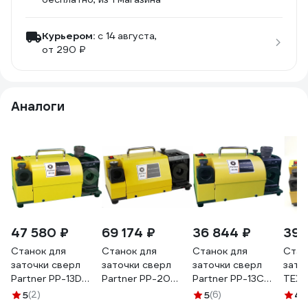
Курьером:
c 14 августа,
от 290 ₽
Аналоги
47 580 ₽
69 174 ₽
36 844 ₽
39 
Станок для
Станок для
Станок для
Cтан
заточки сверл
заточки сверл
заточки сверл
зато
Partner PP-13D
Partner PP-20
Partner PP-13С
ТЕХН
101301
102001
101302
13A
5
(2)
5
(6)
4.
МА0