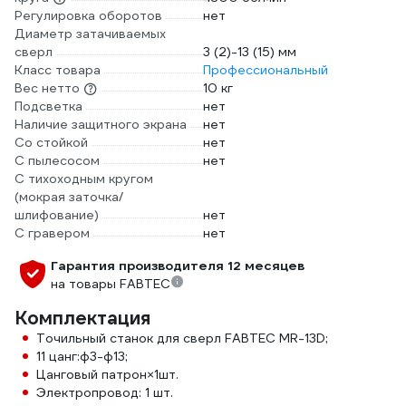
Регулировка оборотов
нет
Диаметр затачиваемых
сверл
3 (2)-13 (15) мм
Класс товара
Профессиональный
Вес нетто
10 кг
Подсветка
нет
Наличие защитного экрана
нет
Со стойкой
нет
С пылесосом
нет
С тихоходным кругом
(мокрая заточка/
шлифование)
нет
С гравером
нет
Гарантия производителя 12 месяцев
на товары FABTEC
Комплектация
Точильный станок для сверл FABTEC MR-13D;
11 цанг:ф3-ф13;
Цанговый патрон×1шт.
Электропровод: 1 шт.