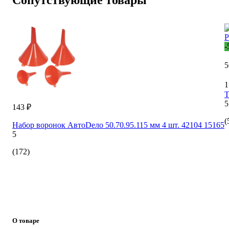
-
5
1
Т
5
143 ₽
(
Набор воронок АвтоDело 50.70.95.115 мм 4 шт. 42104 15165
5
(172)
О товаре