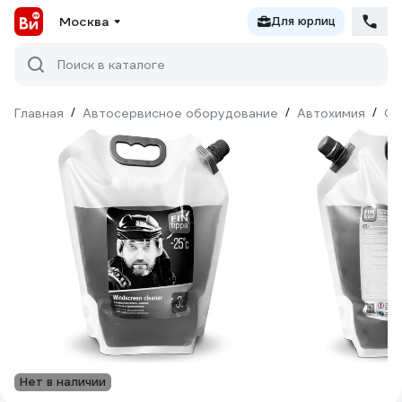
Москва
Для юрлиц
Поиск в каталоге
Главная
/
Автосервисное оборудование
/
Автохимия
/
Оч
Нет в наличии