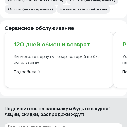
Оптом (очистители стекла)
Оптом (незамерзайка)
Оптом (незамерзайка)
Незамерзайки бабл гам
Сервисное обслуживание
120 дней обмен и возврат
Р
Вы можете вернуть товар, который не был
Ус
использован
га
Подробнее
П
Подпишитесь
на рассылку
и будьте в курсе!
Акции, скидки, распродажи ждут!