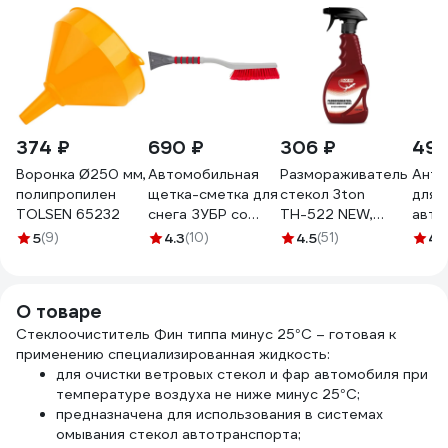
374 ₽
690 ₽
306 ₽
499
Воронка Ø250 мм,
Автомобильная
Размораживатель
Анти
полипропилен
щетка-сметка для
стекол 3ton
для 
TOLSEN 65232
снега ЗУБР со
ТН-522 NEW,
авто
скребком, 610 мм
спрей 550 мл
Turb
5
(9)
4.3
(10)
4.5
(51)
4.
61064-061
40341
700
О товаре
Стеклоочиститель Фин типпа минус 25°С – готовая к
применению специализированная жидкость:
для очистки ветровых стекол и фар автомобиля при
температуре воздуха не ниже минус 25°C;
предназначена для использования в системах
омывания стекол автотранспорта;