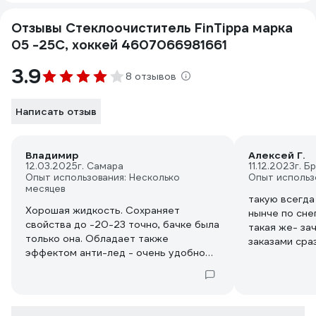
Отзывы Стеклоочиститель FinTippa марка
05 -25С, хоккей 4607066981661
3.9
8 отзывов
Написать отзыв
Владимир
Алексей Г.
12.03.2025
г. Самара
11.12.2023
г. Б
Опыт использования: Несколько
Опыт использ
месяцев
такую всегда
Хорошая жидкость. Сохраняет
нынче по снег
свойства до -20-23 точно, бачке была
такая же- за
только она. Обладает также
заказами сразу
эффектом анти-лед - очень удобно
когда на замерзшем и чуть тепло
снизу стекле выезжаешь. Отдушка
приятная, не резкая