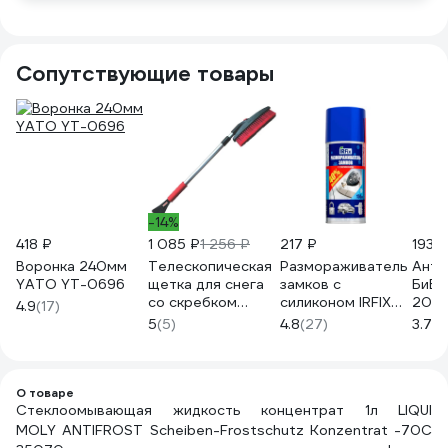
Сопутствующие товары
-14%
418 ₽
1 085 ₽
1 256 ₽
217 ₽
193 ₽
Воронка 240мм
Телескопическая
Размораживатель
Анти
YATO YT-0696
щетка для снега
замков с
БиБи
со скребком
силиконом IRFIX
200 
4.9
(17)
Zipower PM2161
150 мл 40021
5
(5)
4.8
(27)
3.7
(7
О товаре
Стеклоомывающая жидкость концентрат 1л LIQUI
MOLY ANTIFROST Scheiben-Frostschutz Konzentrat -70С