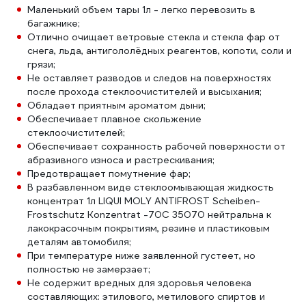
Маленький объем тары 1л - легко перевозить в
багажнике;
Отлично очищает ветровые стекла и стекла фар от
снега, льда, антигололёдных реагентов, копоти, соли и
грязи;
Не оставляет разводов и следов на поверхностях
после прохода стеклоочистителей и высыхания;
Обладает приятным ароматом дыни;
Обеспечивает плавное скольжение
стеклоочистителей;
Обеспечивает сохранность рабочей поверхности от
абразивного износа и растрескивания;
Предотвращает помутнение фар;
В разбавленном виде стеклоомывающая жидкость
концентрат 1л LIQUI MOLY ANTIFROST Scheiben-
Frostschutz Konzentrat -70С 35070 нейтральна к
лакокрасочным покрытиям, резине и пластиковым
деталям автомобиля;
При температуре ниже заявленной густеет, но
полностью не замерзает;
Не содержит вредных для здоровья человека
составляющих: этилового, метилового спиртов и