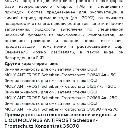
35070 - средство для очистки ветрового стекла и фар на
базе изопропилового спирта, ПАВ и специальных
присадок. Состав предназначен для эксплуатации в
зимний период времени года (до -70°С!), он очищает
поверхности от снега, наледи, реагентов, копоти и прочих
загрязнений. Жидкость выполнена по специальной
немецкой формуле из эксклюзивных компонентов, не
оставляет разводов и следов после высыхания,
предотвращает помутнение и растрескивание фар.
Омыватель можно разбавлять, в таком виде он
безвреден для ЛКП.
Другие характеристики:
Зимняя жидкость для омывателя стекла LIQUI
MOLY ANTIFROST Scheiben-Frostschutz 00649 4л -15С
Зимняя жидкость для омывателя стекла LIQUI
MOLY ANTIFROST Scheiben-Frostschutz 01267 4л -20С
Зимняя жидкость для омывателя стекла LIQUI
MOLY ANTIFROST Scheiben-Frostschutz 00369 4л -25С
Зимняя жидкость для омывателя стекла LIQUI
MOLY ANTIFROST Scheiben-Frostschutz 00690 4л -27С
Преимущества стеклоомывающей жидкости
LIQUI MOLY RUS ANTIFROST Scheiben-
Frostschutz Konzentrat 35070