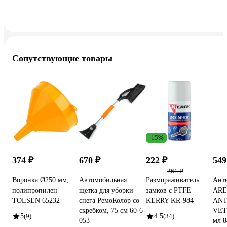
Сопутствующие товары
-15%
374 ₽
670 ₽
222 ₽
549
261 ₽
Воронка Ø250 мм,
Автомобильная
Размораживатель
Анти
полипропилен
щетка для уборки
замков с PTFE
AR
TOLSEN 65232
снега РемоКолор со
KERRY KR-984
ANT
скребком, 75 см 60-6-
VETR
5
(9)
4.5
(34)
053
мл 8