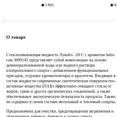
3.8
(8)
4
(
О товаре
Стеклоомывающая жидкость Лукойл –20 С с ароматом бабл-
гам 3099145 представляет собой композицию на основе
деминерализованной воды или водного раствора
изопропилового спирта с добавлением функциональных
присадок, отдушки (ароматизатора) и красителя. Входящие в
состав жидкости современные синтетические поверхностно-
активные вещества (ПАВ) эффективно очищают стекла от
жиров, грязи и других органических соединений, а также
обеспечивают экологическую безопасность продукта. Также,
не содержит в своем составе метиловый и этиловый спирты.
Предназначена для очистки, предотвращения загрязнения и
обледенения лобовых, боковых и задних стекол