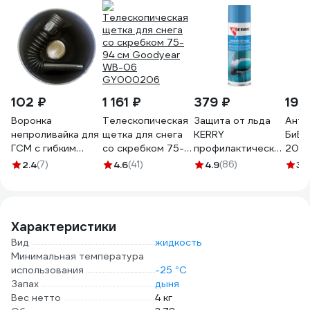
102 ₽
1 161 ₽
379 ₽
193
Воронка
Телескопическая
Защита от льда
Анти
непроливайка для
щетка для снега
KERRY
БиБи
ГСМ с гибким
со скребком 75-
профилактическое
200 
шлангом 135 мм
94 см Goodyear
средство от
2.4
(7)
4.6
(41)
4.9
(86)
3.
Alca 725040
WB-06
наледи 650 мл
GY000206
KR-987
Характеристики
Вид
жидкость
Минимальная температура
использования
-25 °С
Запах
дыня
Вес нетто
4 кг