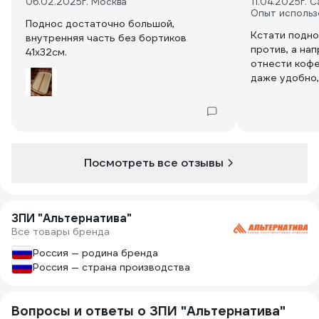
06.02.2025
г. Москва
11.04.2025
г. 
Опыт использ
Поднос достаточно большой,
Кстати подно
внутренняя часть без бортиков
против, а на
41х32см.
отнести кофе
даже удобно,
можно постав
проливающее
катер. удобн
Посмотреть все отзывы
ЗПИ "Альтернатива"
Все товары бренда
Россия — родина бренда
Россия — страна производства
Вопросы и ответы о ЗПИ "Альтернатива"