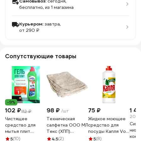
Самовывоз:
сегодня,
бесплатно
, из 1 магазина
Курьером:
завтра,
от 290 ₽
Сопутствующие товары
-9%
102 ₽
98 ₽
75 ₽
1 4
/шт
112 ₽
206.4
Чистящее
Техническая
Жидкое моющее
Силь
средство для
салфетка ООО МЛ
средство для
низк
мытья плит
Текс (ХПП)
посуды Капля Vox
конц
Адриэль Антижир
80x100 см, серая,
соль-эффект
5
(10)
4.5
(2)
5
(8)