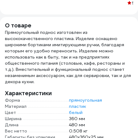
очис
500 мл 300160
в индивидуальном
лимон, 450г 9080
5
(1
и ег
пакете 22-3040
PRO-
5 л 1
О товаре
Прямоугольный поднос изготовлен из
высококачественного пластика. Изделие оснащено
широкими бортиками имитирующими ручки, благодаря
которым его удобно переносить. Изделие можно
использовать как в быту, так и на предприятиях
общественного питания (столовые, кафе, рестораны и
т.д.). Вместительный и функциональный поднос станет
незаменимым аксессуаром, как для сервировки, так и для
декора кухни.
Характеристики
Форма
прямоугольная
Материал
пластик
Цвет
белый
Ширина
360 мм
Длина
480 мм
Вес нетто
0.508 кг
Габариты без упаковки
480х360х25 мм