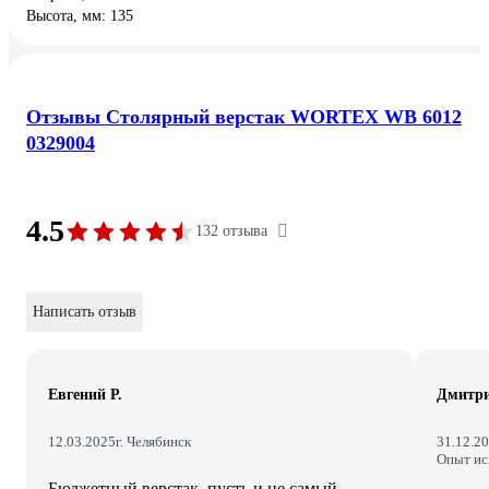
Высота, мм: 135
Отзывы Столярный верстак WORTEX WB 6012
0329004
4.5
132 отзыва
Написать отзыв
Евгений Р.
Дмитр
12.03.2025
г. Челябинск
31.12.2
Опыт ис
Бюджетный верстак, пусть и не самый