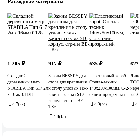
Расходные материалы
1 205 ₽
917 ₽
635 ₽
622
Складной
Зажим BESSEY для
Пластиковый короб
Лин
деревянный метр
стола,для крепления
Стелла-техник
TOO
STABILA Тип 617 2м
к столу угловых заж-
140х250х100мм, С-2-
нерж
х 16мм 01128
в,винт-го з-ма S10,
синий-прозрачный
72-2
корпус. стр-ны BE-
4.7
(52)
4.9
(74)
4.
TK6
4.8
(45)