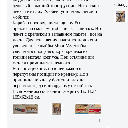
Обалде
дешевый в данной конструкции. Но за свои
деньги не плох. Удобен, устойчив,. легок и
мобилен.
Коробка простая, поставщиком была
проклеена скотчем чтобы не развалилась. Но
пакет с крепежом в запаянном пакете - все на
месте. Для повышения надежности докупил
увеличенные шайбы M6 и М8, чтобы
увеличить площадь опоры крепежа на
тонкий металл корпуса. При затягивании
металл проминается немного.
Есть инструкция, но в ней кажется
перепутаны позиции по крепежу. Но в
принципе по числу болтов и гаек не
перепутаете, да и по другому не собрать.
В сложенном состоянии габариты ВхШхГ -
105х62х18 см.