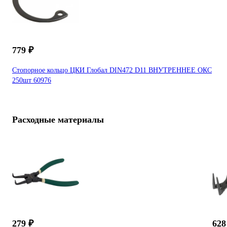
779 ₽
Стопорное кольцо ЦКИ Глобал DIN472 D11 ВНУТРЕННЕЕ ОКС
250шт 60976
Расходные материалы
279 ₽
628