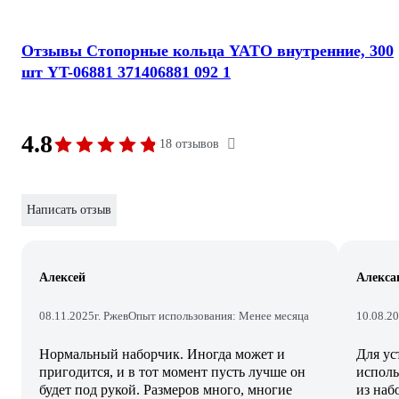
Отзывы Стопорные кольца YATO внутренние, 300
шт YT-06881 371406881 092 1
4.8
18 отзывов
Написать отзыв
Алексей
Алекса
08.11.2025
г. Ржев
Опыт использования: Менее месяца
10.08.2
Нормальный наборчик. Иногда может и
Для ус
пригодится, и в тот момент пусть лучше он
исполь
будет под рукой. Размеров много, многие
из наб