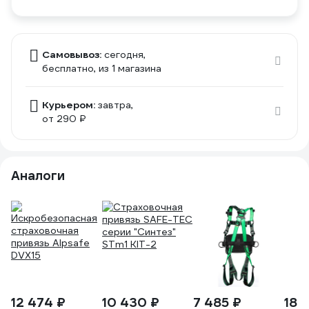
Самовывоз:
сегодня,
бесплатно
, из 1 магазина
Курьером:
завтра,
от 290 ₽
Аналоги
12 474 ₽
10 430 ₽
7 485 ₽
18 