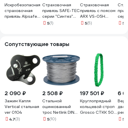
Искробезопасная
Страховочная
Страховочная
Стра
страховочная
привязь SAFE-TEC
привязь с поясом
прив
привязь Alpsafe
серии "Синтез"
ARX VS-05H
сери
DVX15
STm1 KIT-2
33008547-M-XL
STm2
5
(1)
5
(5)
5
(1
Сопутствующие товары
2 090 ₽
2 508 ₽
197 501 ₽
6 6
Зажим Капля
Стальной
Круглопрядный
Вере
Vertical стальная
оцинкованный
кольцевой строп
двой
ver 0104
трос Netlink DIN
Grosco СТКК 50
регу
3055 3 мм, 200 м
т, 20 м кск
амор
4.7
(3)
5
(10)
5
(
00000000056
TIC50020
стро