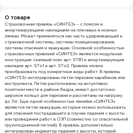
«aB2
аB22
О товаре
Страховочная привязь «СИНТЕЗ» - с поясом и
амортизирующими накладками на плечевых и ножных
лямках. Может применяться как часть удерживающей и
страховочной системы, системы позиционирования,
системы спасения и эвакуации. Основной особенностью
страховочных привязей «СИНТЕЗ» является модульная
конструкция: съемный пояс арт. STB1 и амортизирующие
накладки арт. STo1 и арт. STo2. Привязь можно
преобразовать под конкретные виды работ. В привязь
«СИНТЕЗ» интегрированы петли парковки карабинов или
инструмента. Петли расположены на интуитивно
понятном месте в районе бедра, имеют достаточно
широкое кольцо для парковки и рассчитаны на нагрузку
до 7кг. Еще одной особенностью линейки «СИНТЕЗ»
являются петли эвакуации, которые можно использовать
для спасения пострадавшего в случае падения с высоты
или проведения работ в ОЗП (совместно со спасательной
грузоподъемной петлей). В привязь дополнительно
интегрирован индикатор падения с высоты, который