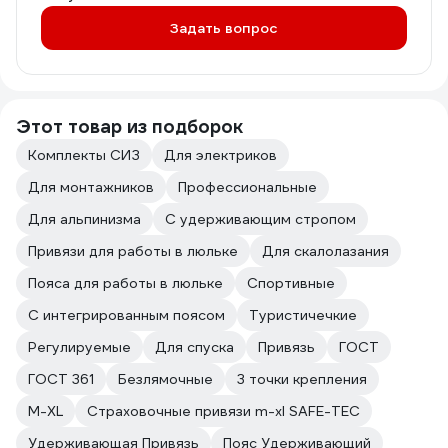
Задать вопрос
Этот товар из подборок
Комплекты СИЗ
Для электриков
Для монтажников
Профессиональные
Для альпинизма
С удерживающим стропом
Привязи для работы в люльке
Для скалолазания
Пояса для работы в люльке
Спортивные
С интегрированным поясом
Туристичечкие
Регулируемые
Для спуска
Привязь
ГОСТ
ГОСТ 361
Безлямочные
3 точки крепления
M-XL
Страховочные привязи m-xl SAFE-TEC
Удерживающая Привязь
Пояс Удерживающий