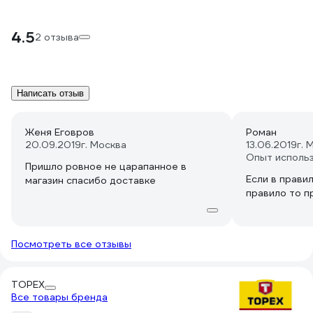
4.5
2 отзыва
Написать отзыв
Женя Еговров
Роман
20.09.2019
г. Москва
13.06.2019
г. 
Опыт исполь
Пришло ровное не царапанное в
Если в прави
магазин спасибо доставке
правило то п
Посмотреть все отзывы
TOPEX
Все товары бренда