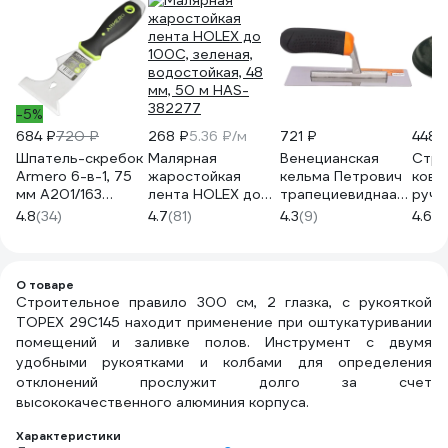
-5%
684 ₽
720 ₽
268 ₽
5.36 ₽/м
721 ₽
448 
Шпатель-скребок
Малярная
Венецианская
Стро
Armero 6-в-1, 75
жаростойкая
кельма Петрович
ковш
мм A201/163
лента HOLEX до
трапециевиднаая,
ручк
AM01-163
100С, зеленая,
200x80x70мм,
КУРС
4.8
(34)
4.7
(81)
4.3
(9)
4.6
(4
водостойкая, 48
нержавеющая
мм, 50 м HAS-
сталь 4100014094
382277
О товаре
Строительное правило 300 см, 2 глазка, с рукояткой
TOPEX 29C145 находит применение при оштукатуривании
помещений и заливке полов. Инструмент с двумя
удобными рукоятками и колбами для определения
отклонений прослужит долго за счет
высококачественного алюминия корпуса.
Характеристики