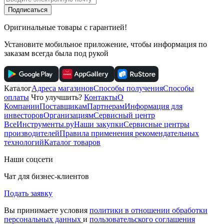
Подписаться
Оригинальные товары с гарантией!
Установите мобильное приложение, чтобы информация по
заказам всегда была под рукой
Каталог
Адреса магазинов
Способы получения
Способы
оплаты
Что улучшить?
Контакты
О
Компании
Поставщикам
Партнерам
Информация для
инвесторов
Организациям
Сервисный центр
ВсеИнструменты.ру
Наши закупки
Сервисные центры
производителей
Правила применения рекомендательных
технологий
Каталог товаров
Наши соцсети
Чат для бизнес-клиентов
Подать заявку
Вы принимаете условия
политики в отношении обработки
персональных данных
и
пользовательского соглашения