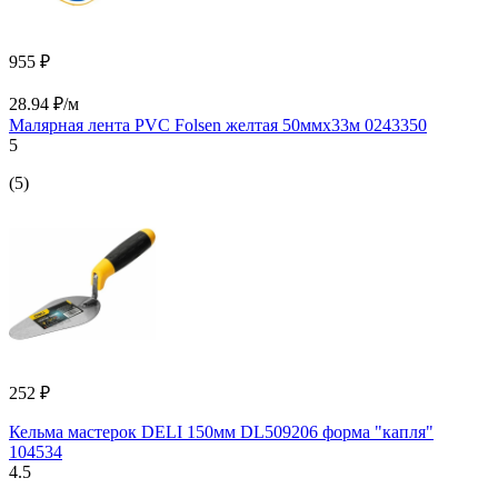
955 ₽
28.94 ₽/м
Малярная лента PVC Folsen желтая 50ммx33м 0243350
5
(5)
252 ₽
Кельма мастерок DELI 150мм DL509206 форма "капля"
104534
4.5