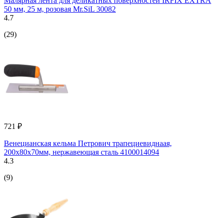
Малярная лента для деликатных поверхностей IRFIX EXTRA
50 мм, 25 м, розовая Mr.SiL 30082
4.7
(29)
721 ₽
Венецианская кельма Петрович трапециевиднаая,
200x80x70мм, нержавеющая сталь 4100014094
4.3
(9)