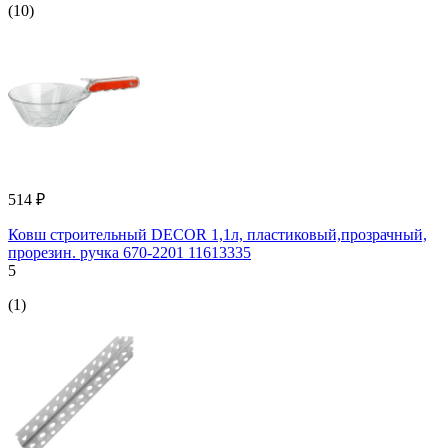
(10)
514 ₽
Ковш строительный DECOR 1,1л, пластиковый,прозрачный,
прорезин. ручка 670-2201 11613335
5
(1)