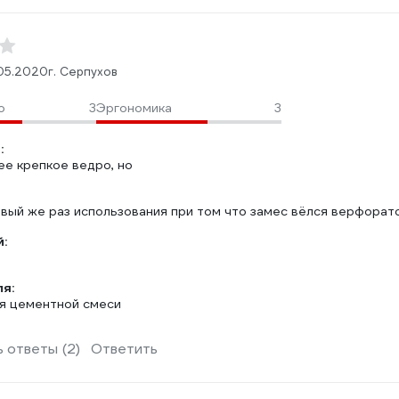
05.2020
г. Серпухов
о
3
Эргономика
3
:
ее крепкое ведро, но
вый же раз использования при том что замес вёлся верфорато
:
ля:
я цементной смеси
 ответы (2)
Ответить