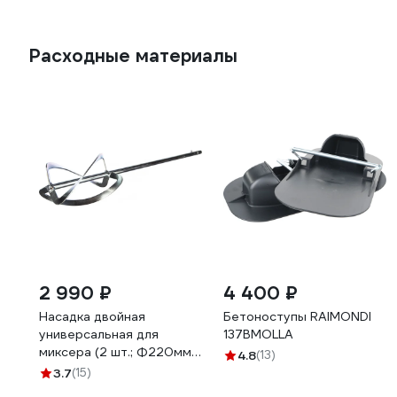
Расходные материалы
2 990 ₽
4 400 ₽
Насадка двойная
Бетоноступы RAIMONDI
универсальная для
137BMOLLA
миксера (2 шт.; Ф220мм )
4.8
(13)
Elitech 1820.013200
3.7
(15)
181852