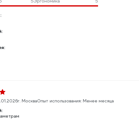
о
5
Эргономика
5
:
:
ля:
9.01.2026
г. Москва
Опыт использования: Менее месяца
:
араметрам