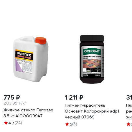
775 ₽
1 211 ₽
3
203.95 ₽/кг
Пигмент-краситель
Пл
Жидкое стекло Farbitex
Основит Колорскрин adp1
ра
3.8 кг 4100009947
черный 87969
жи
4.7
(24)
5 
5
(3)