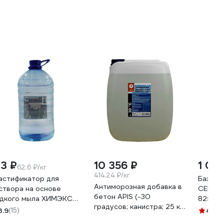
13 ₽
10 356 ₽
1 06
62.6 ₽/кг
414.24 ₽/кг
астификатор для
Базаль
Антиморозная добавка в
створа на основе
CEMMIX 
бетон APIS (-30
дкого мыла ХИМЭКСИ
825535
градусов; канистра; 25 кг)
л ПЭТ 27001
3.9
(15)
4.3
(2
4665296516978