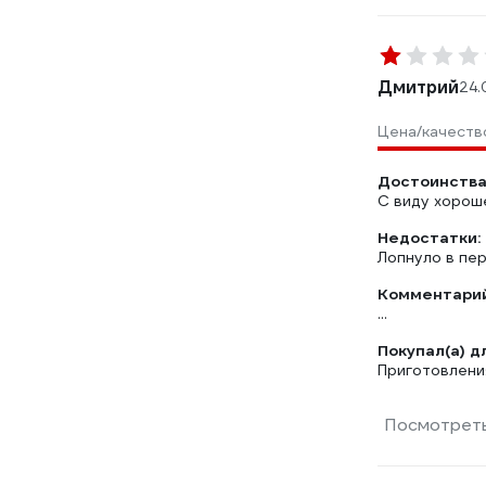
Дмитрий
24.
Цена/качеств
Достоинства
С виду хорош
Недостатки:
Лопнуло в пер
Комментарий
...
Покупал(а) д
Приготовлени
Посмотреть