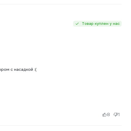
Товар куплен у нас
ром с насадкой :(
8
1