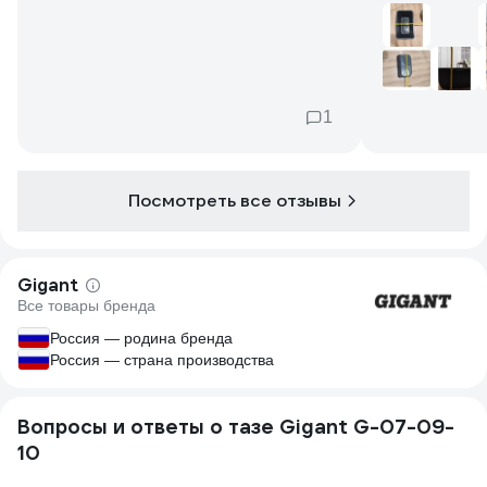
случайно, сделал рычаговое усилие - в
приятный.
итоге черенком лопаты сделал трещину
ближе к верхней части корыта. Поэтому
трещину считаю своей ошибкой, а не
недостатком корыта.
После трещины обмотал верхнюю часть
1
корыта в несколько кругов скотча - для
плотности и сдерживания трещины.
Бетонные работы завершились успешно.
Посмотреть все отзывы
Если хотите повысить прочность стенок
корыта - рекомендую перед началом
работ обмотать его скотчем в несколько
Gigant
кругов. Но я этого не делал, мне и так
Все товары бренда
нормально было.
Россия — родина бренда
Россия — страна производства
Вопросы и ответы о тазе Gigant G-07-09-
10