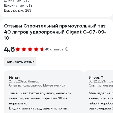
Длина, мм: 393
Ширина, мм: 619
Высота, мм: 263
Отзывы Строительный прямоугольный таз
40 литров ударопрочный Gigant G-07-09-
10
4.6
40 отзывов
Написать отзыв
Игнат
Игорь Т.
27.03.2026
г. Липецк
08.12.2023
г. Кр
Опыт использования: Менее месяца
Опыт использо
Замешивал бетон вручную, железной
Мне изделие 
лопатой, несколько корыт по 90 л -
выветриться с
нормально.
гибкий коробо
В один момент задумался и, почти
равномерная 1