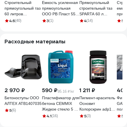
Строительный
Емкость усиленная
Прямоугольный
Стро
прямоугольный таз
прямоугольная
строительный таз
емко
60 литров
ООО РВ Пласт 55 л
SPARTA 60 л
прям
ударопрочный
(Премиум) 0248
Россия 814525
л, п/
4.6
3
4
5
(40)
(1)
(14)
(2
Gigant G-07-09-11
Расходные материалы
2 970 ₽
590 ₽
1 211 ₽
403
95.16 ₽/кг
Бетоноступы ООО
Пластификатор для
Пигмент-краситель
Фибр
АЛТЕХ АТВ1407035
бетона CEMMIX
Основит
GAVIA
Жидкое стекло 5 л
Колорскрин adp1
поли
5
(6)
529031
черный 87969
6 мм 
4.1
5
5
(16)
(3)
(5
(0,6 