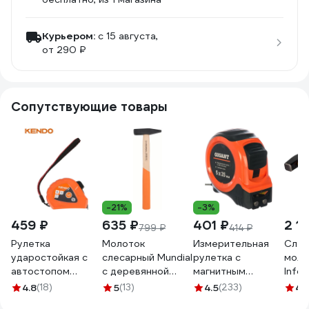
Курьером:
c 15 августа,
от 290 ₽
Сопутствующие товары
-21%
-3%
459 ₽
635 ₽
401 ₽
2 1
799 ₽
414 ₽
Рулетка
Молоток
Измерительная
Слес
ударостойкая с
слесарный Mundial
рулетка с
моло
автостопом
с деревянной
магнитным
Infor
KENDO 8м х 25мм
рукояткой, 200 гр
крюком, 5x25мм
4.8
(18)
5
(13)
4.5
(233)
4.
35053
0377.020-9
Gigant GWM525