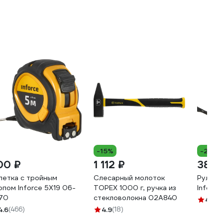
-15%
-28%
00 ₽
1 112 ₽
381 
летка с тройным
Слесарный молоток
Рулетк
опом Inforce 5Х19 06-
TOPEX 1000 г, ручка из
Inforce
-70
стекловолокна 02A840
4.7
(8
4.6
(466)
4.9
(18)