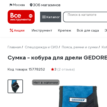
306 магазинов
Москва
Каталог
Акции
Инструмент
Крепеж
Всё для сада
Э
Главная
Спецодежда и СИЗ
Пояса, ремни и сумки
Ко
/
/
/
Сумка - кобура для дрели GEDORE
Код товара:
15778252
3
(2 отзыва)
Нет в наличии