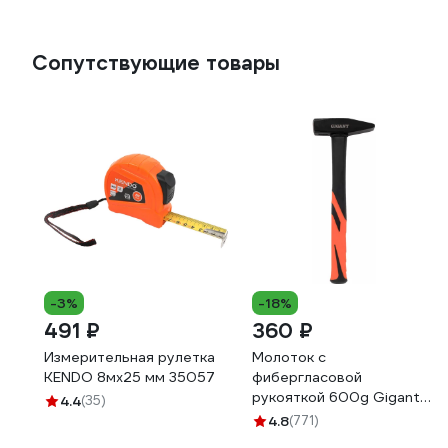
Сопутствующие товары
-3%
-18%
491 ₽
360 ₽
Измерительная рулетка
Молоток с
KENDO 8мх25 мм 35057
фибергласовой
рукояткой 600g Gigant
4.4
(35)
HHT600-1
4.8
(771)