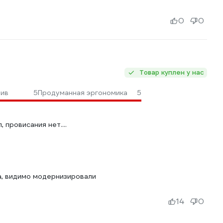
0
0
Товар куплен у нас
шив
5
Продуманная эргономика
5
 провисания нет....
а, видимо модернизировали
14
0