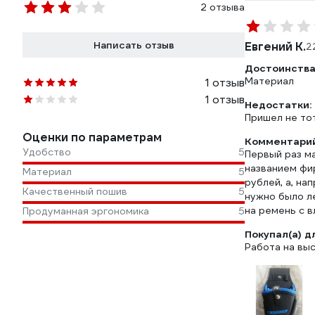
2 отзыва
Написать отзыв
Евгений К.
2
Достоинства
Материал
1 отзыв
1 отзыв
Недостатки:
Пришел не то
Оценки по параметрам
Комментарий
Удобство
5
Первый раз ма
названием фи
Материал
5
рублей, а, н
Качественный пошив
5
нужно было л
на ремень с 
Продуманная эргономика
5
Покупал(а) д
Работа на вы