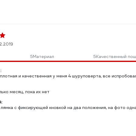
2.2019
5
Материал
5
Качественный по
:
плотная и качественная у меня 4 шуруповерта, все испробовал,
ько месяц, пока их нет
:
 лямка с фиксирующей кновкой на два положения, на фото одн