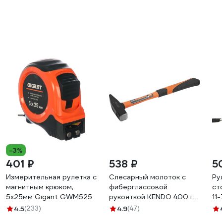
-3%
401 ₽
538 ₽
5
Измерительная рулетка с
Слесарный молоток с
Ру
магнитным крюком,
фиберглассовой
ст
5x25мм Gigant GWM525
рукояткой KENDO 400 г
11
25204
4.5
(233)
4.9
(47)