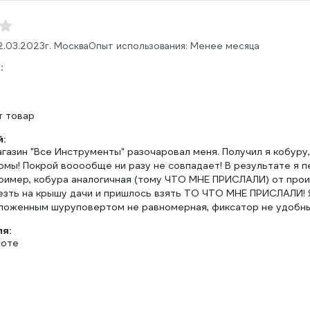
2.03.2023
г. Москва
Опыт использования: Менее месяца
:
т товар
:
газин "Все Инструменты" разочаровал меня. Получил я кобуру
рмы! Покрой вооообще ни разу не совпадает! В результате я
апример, кобура аналогичная (тому ЧТО МНЕ ПРИСЛАЛИ) от про
езть на крышу дачи и пришлось взять ТО ЧТО МНЕ ПРИСЛАЛИ! Я
вложенным шуруповертом не равномерная, фиксатор не удобн
ля:
соте