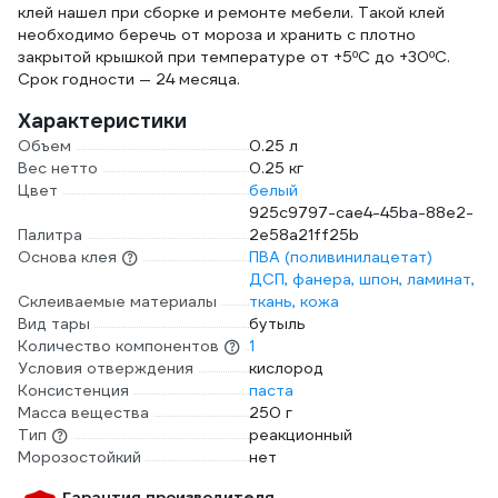
клей нашел при сборке и ремонте мебели. Такой клей
необходимо беречь от мороза и хранить с плотно
закрытой крышкой при температуре от +5ºС до +30ºС.
Срок годности — 24 месяца.
Характеристики
Объем
0.25 л
Вес нетто
0.25 кг
Цвет
белый
925c9797-cae4-45ba-88e2-
Палитра
2e58a21ff25b
Основа клея
ПВА (поливинилацетат)
ДСП, фанера, шпон, ламинат,
Склеиваемые материалы
ткань, кожа
Вид тары
бутыль
Количество компонентов
1
Условия отверждения
кислород
Консистенция
паста
Масса вещества
250 г
Тип
реакционный
Морозостойкий
нет
Гарантия производителя