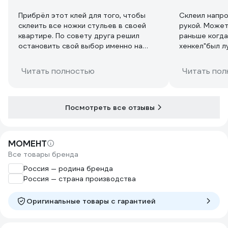
Прибрёл этот клей для того, чтобы
Склеил напр
склеить все ножки стульев в своей
рукой. Может
квартире. По совету друга решил
раньше когда
остановить свой выбор именно на
хенкел"был л
столярном клее ПВА фирмы Момент.
впитывался, 
Их у компании несколько, от самых
понятный кле
Читать полностью
Читать пол
простых до застывающих
где то нормал
моментально. Но стоимость таких
вскавыриваеш
очень высока, а вариант Супер ПВА
внутри вообщ
оказался в самый раз. Хотя надо
В общем раб
Посмотреть все отзывы
сказать, что цена на него тоже не
понять его х
самая демократичная. На упаковке
На фото спус
написано, что сила схватывания клея
совсем мягки
МОМЕНТ
составляет всего 15 минут, что очень
липкий.
Все товары бренда
немного. А после полного высыхания
Момента Супер ПВА всё склеивается
Россия — родина бренда
так, что становится таким же крепким
Россия — страна производства
как само дерево. Склеиваемые
поверхности всегда необходимо
Оригинальные товары c гарантией
хорошо прижимать и для этого
отлично могут подойти обычные