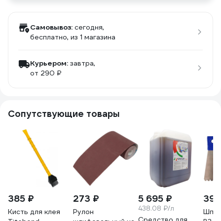
Самовывоз:
сегодня,
бесплатно
, из 1 магазина
Курьером:
завтра,
от 290 ₽
Сопутствующие товары
385 ₽
273 ₽
5 695 ₽
396
438.08 ₽/л
Кисть для клея
Рулон
Шпат
Средство для