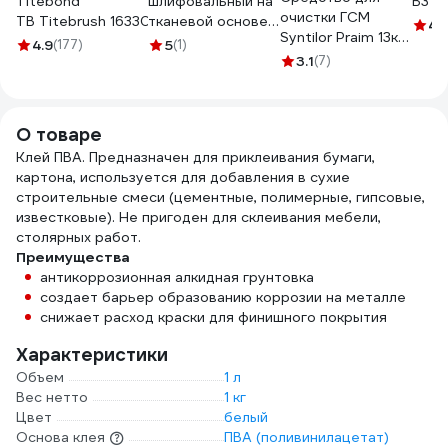
Titebond
шлифовальный на
В3 5
очистки ГСМ
TB Titebrush 16330
тканевой основе
4.
Syntilor Praim 13кг
115мм х 5м Р180
4.9
(177)
5
(1)
1054
Gigant GRS-101115
3.1
(7)
О товаре
Клей ПВА. Предназначен для приклеивания бумаги,
картона, используется для добавления в сухие
строительные смеси (цементные, полимерные, гипсовые,
известковые). Не пригоден для склеивания мебели,
столярных работ.
Преимущества
антикоррозионная алкидная грунтовка
создает барьер образованию коррозии на металле
снижает расход краски для финишного покрытия
Характеристики
Объем
1 л
Вес нетто
1 кг
Цвет
белый
Основа клея
ПВА (поливинилацетат)