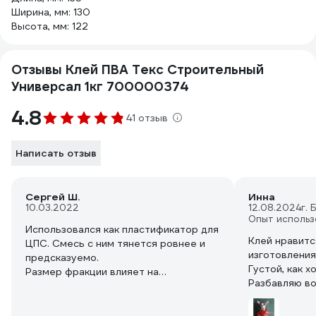
Ширина, мм: 130
Высота, мм: 122
Отзывы Клей ПВА Текс Строительный
Универсал 1кг 700000374
4.8
41 отзыв
Написать отзыв
Сергей Ш.
Инна
10.03.2022
12.08.2024
г.
Опыт использ
Использовался как пластификатор для
Клей нравитс
ЦПС. Смесь с ним тянется ровнее и
изготовления
предсказуемо.
Густой, как 
Размер фракции влияет на
Разбавляю вод
пропорциональное соотношение,
информации о котором кстати нет.
Для своего случая, опытным путем