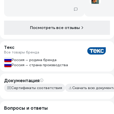
определил соотношение 350-400гр
клея на 5 литров воды.
На мелкой фракции смесь при тонком
слое по составу напоминает
плиточный клей, лучше затворяет
Посмотреть все отзывы
воду, трещин не образуется.
По консистенции густой, требует
тщательного перемешивания
строительным венчиком.
Текс
В целом в работе очень понравился.
Все товары бренда
Россия — родина бренда
Россия — страна производства
Документация
Сертификаты соответствия
Скачать всю докумен
Вопросы и ответы