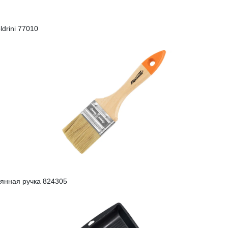
drini 77010
вянная ручка 824305