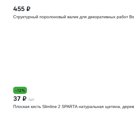
455 ₽
Структурный поролоновый валик для декоративных работ Bol
-12%
37 ₽
/шт
Плоская кисть Slimline 2 SPARTA натуральная щетина, дере