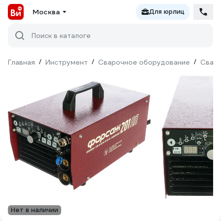
Москва
Для юрлиц
Поиск в каталоге
Главная
/
Инструмент
/
Сварочное оборудование
/
Сваро
Нет в наличии