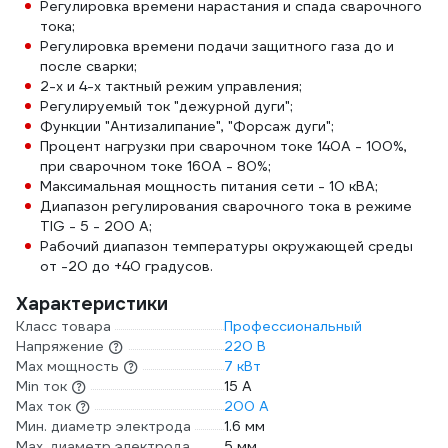
Регулировка времени нарастания и спада сварочного
тока;
Регулировка времени подачи защитного газа до и
после сварки;
2-х и 4-х тактный режим управления;
Регулируемый ток "дежурной дуги";
Функции "Антизалипание", "Форсаж дуги";
Процент нагрузки при сварочном токе 140А - 100%,
при сварочном токе 160А - 80%;
Максимальная мощность питания сети - 10 кВА;
Диапазон регулирования сварочного тока в режиме
TIG - 5 - 200 А;
Рабочий диапазон температуры окружающей среды
от -20 до +40 градусов.
Характеристики
Класс товара
Профессиональный
Напряжение
220 В
Max мощность
7 кВт
Min ток
15 А
Max ток
200 А
Мин. диаметр электрода
1.6 мм
Мах. диаметр электрода
5 мм