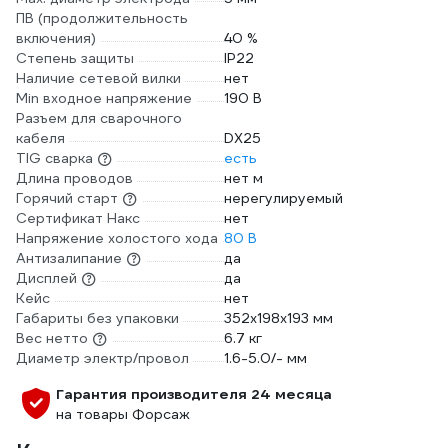
ПВ (продолжительность
включения)
40 %
Степень защиты
IP22
Наличие сетевой вилки
нет
Min входное напряжение
190 В
Разъем для сварочного
кабеля
DX25
TIG сварка
есть
Длина проводов
нет м
Горячий старт
нерегулируемый
Сертификат Накс
нет
Напряжение холостого хода
80 В
Антизалипание
да
Дисплей
да
Кейс
нет
Габариты без упаковки
352х198х193 мм
Вес нетто
6.7 кг
Диаметр электр/провол
1.6-5.0/- мм
Гарантия производителя 24 месяца
на товары Форсаж