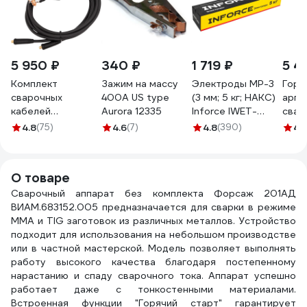
5 950 ₽
340 ₽
1 719 ₽
5 4
Комплект
Зажим на массу
Электроды МР-3
Горе
сварочных
400А US type
(3 мм; 5 кг; НАКС)
арго
кабелей
Aurora 12335
Inforce IWET-
свар
Профессионал 3м
3050M
А Q
4.8
(75)
4.6
(7)
4.8
(390)
4.
КГ d16mm Медь
ELEM
99014
S60
О товаре
Сварочный аппарат без комплекта Форсаж 201АД
ВИАМ.683152.005 предназначается для сварки в режиме
ММА и TIG заготовок из различных металлов. Устройство
подходит для использования на небольшом производстве
или в частной мастерской. Модель позволяет выполнять
работу высокого качества благодаря постепенному
нарастанию и спаду сварочного тока. Аппарат успешно
работает даже с тонкостенными материалами.
Встроенная функции "Горячий старт" гарантирует