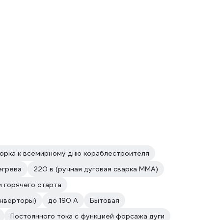
орка к всемирному дню кораблестроителя
егрева
220 в (ручная дуговая сварка MMA)
и горячего старта
инверторы)
до 190 А
Бытовая
Постоянного тока с функцией форсажа дуги