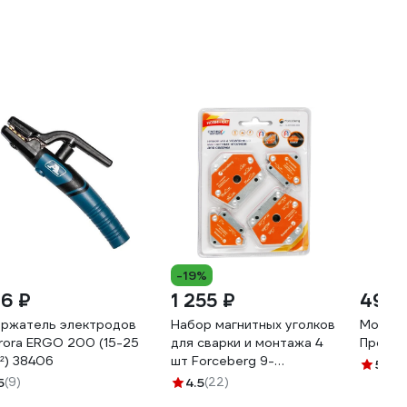
-19%
16 ₽
1 255 ₽
493 
ржатель электродов
Набор магнитных уголков
Молото
rora ERGO 200 (15-25
для сварки и монтажа 4
Профес
²) 38406
шт Forceberg 9-
5
(22)
4015090-004
5
(9)
4.5
(22)