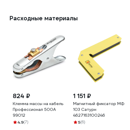
Расходные материалы
824 ₽
1 151 ₽
Клемма массы на кабель
Магнитный фиксатор МФ
Профессионал 500А
103 Сатурн
99012
4627163100246
4.9
(7)
5
(6)