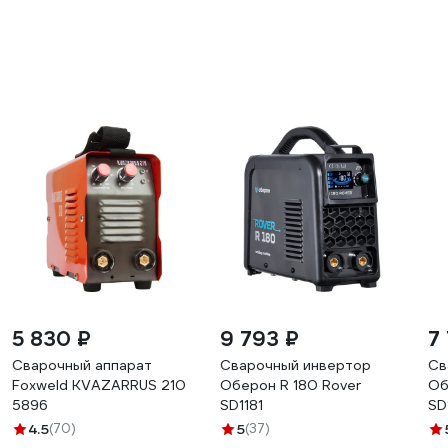
5 830 ₽
9 793 ₽
7
Сварочный аппарат
Сварочный инвертор
Св
Foxweld KVAZARRUS 210
Оберон R 180 Rover
Об
5896
SD1181
SD
4.5
(70)
5
(37)