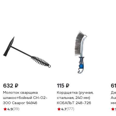
632 ₽
115 ₽
6
Молоток сварщика
Кордщетка (ручная,
Де
шлакоотбойный CH-02-
стальная, 240 мм)
Au
300 Сварог 94946
КОБАЛЬТ 248-726
мм
4.9
(39)
4.7
(177)