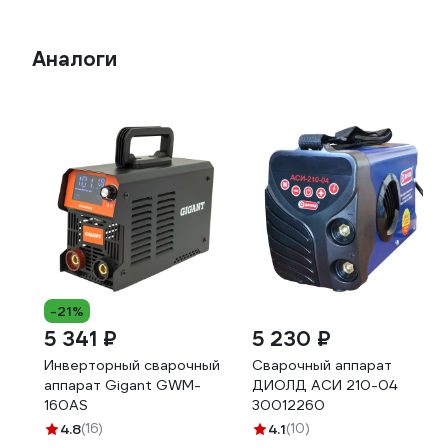
Аналоги
-21%
5 341 ₽
5 230 ₽
Инверторный сварочный
Сварочный аппарат
аппарат Gigant GWM-
ДИОЛД АСИ 210-04
160AS
30012260
4.8
(16)
4.1
(10)