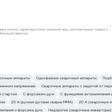
лера менять характеристики, внешний вид, комплектацию товара и
убличной офертой
рочные аппараты
Однофазные сварочные аппараты
Подб
иженном напряжении
Сварочные аппараты с защитой от пер
м стартом
С форсажем дуги
С функциями антизалипания 
ома
20 А (ручная дуговая сварка MMA)
20 А (сварочные 
липания и форсажа дуги
Недорогие (сварочные инверторы)