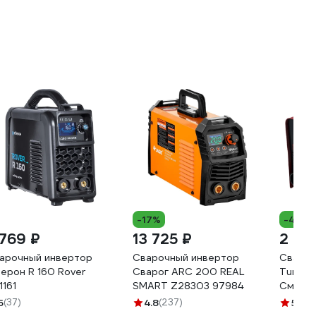
-17%
-41%
 769 ₽
13 725 ₽
2 47
арочный инвертор
Сварочный инвертор
Свароч
ерон R 160 Rover
Сварог ARC 200 REAL
Turbos
1161
SMART Z28303 97984
Смарт
5
(37)
4.8
(237)
5
(109