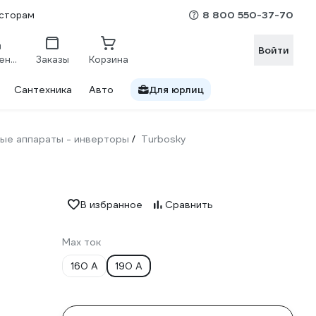
8 800 550-37-70
сторам
Войти
Сравнение
Заказы
Корзина
Сантехника
Авто
Для юрлиц
ые аппараты - инверторы
Turbosky
/
В избранное
Сравнить
Max ток
160 А
190 А