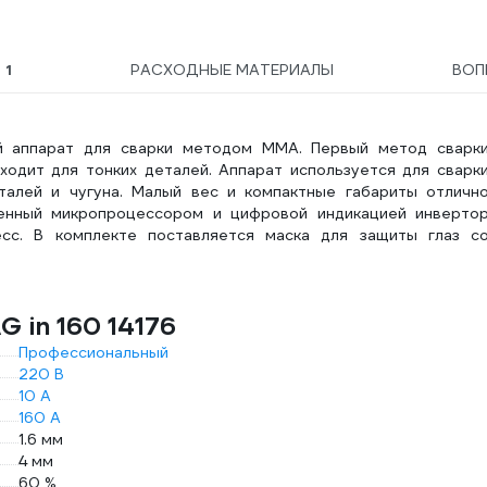
Ы
1
РАСХОДНЫЕ МАТЕРИАЛЫ
ВО
ый аппарат для сварки методом ММА. Первый метод сварк
ходит для тонких деталей. Аппарат используется для сварк
сталей и чугуна. Малый вес и компактные габариты отличн
енный микропроцессором и цифровой индикацией инверто
есс. В комплекте поставляется маска для защиты глаз с
 in 160 14176
Профессиональный
220 В
10 А
160 А
1.6 мм
4 мм
60 %