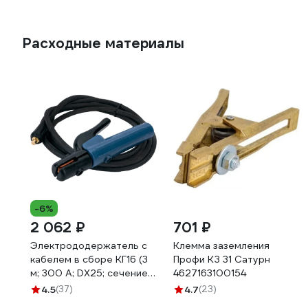
Расходные материалы
-6%
2 062 ₽
701 ₽
Электрододержатель с
Клемма заземления
кабелем в сборе КГ16 (3
Профи КЗ 31 Сатурн
м; 300 А; DX25; сечение
4627163100154
16 мм²; медь) Gigant G-
4.5
(37)
4.7
(23)
815