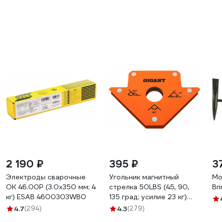
2 190 ₽
395 ₽
3
Электроды сварочные
Угольник магнитный
Мо
OK 46.00P (3.0х350 мм; 4
стрелка 50LBS (45, 90,
Br
кг) ESAB 4600303WB0
135 град; усилие 23 кг)
Gigant G-0513
4.7
(294)
4.3
(279)