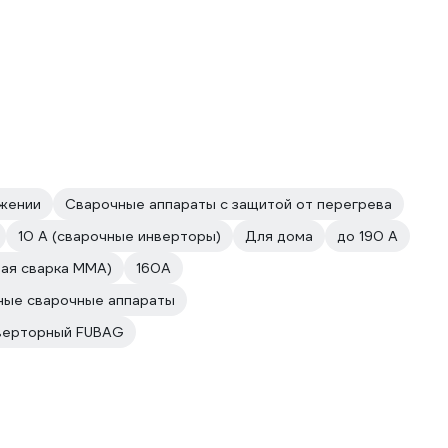
яжении
Сварочные аппараты с защитой от перегрева
10 А (сварочные инверторы)
Для дома
до 190 А
вая сварка MMA)
160А
ные сварочные аппараты
верторный FUBAG