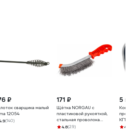
76 ₽
171 ₽
5 59
лоток сварщика малый
Щётка NORGAU с
Компле
ima 12054
пластиковой рукояткой,
провод
стальная проволока
КГ10 5
4.9
(140)
087602102
TDH_AT
4.8
(29)
4.4
(2