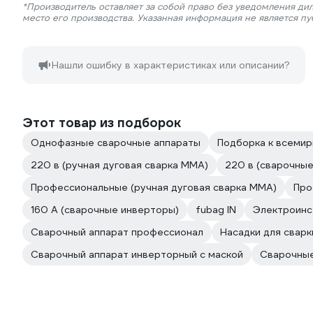
*Производитель оставляет за собой право без уведомления ди
место его производства. Указанная информация не является п
Нашли ошибку в характеристиках или описании?
Этот товар из подборок
Однофазные сварочные аппараты
Подборка к всеми
220 в (ручная дуговая сварка MMA)
220 в (сварочны
Профессиональные (ручная дуговая сварка MMA)
Про
160 А (сварочные инверторы)
fubag IN
Электроинс
Сварочный аппарат профессионал
Насадки для сварк
Сварочный аппарат инверторный с маской
Сварочные