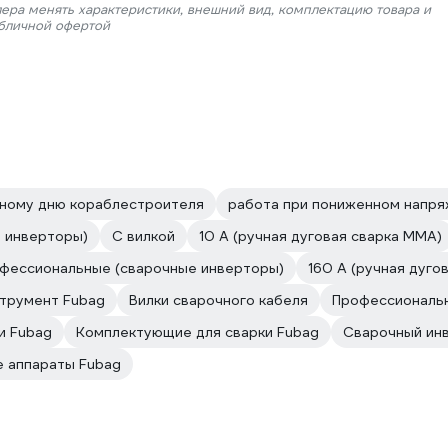
лера менять характеристики, внешний вид, комплектацию товара и
убличной офертой
рному дню кораблестроителя
работа при пониженном напр
е инверторы)
С вилкой
10 А (ручная дуговая сварка MMA)
фессиональные (сварочные инверторы)
160 А (ручная дуго
трумент Fubag
Вилки сварочного кабеля
Профессиональ
и Fubag
Комплектующие для сварки Fubag
Сварочный ин
 аппараты Fubag