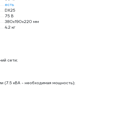
есть
DX25
75 В
380х190х220 мм
4.2 кг
ний сети;
 (7.5 кВА - необходимая мощность);