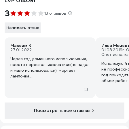
LVP 014091
3
13 отзывов
Написать отзыв
Максим К.
Илья Моисе
27.01.2022
01.08.2019
г. 
Опыт использ
Через год домашнего использования,
Использую 4 
просто перестал включаться(не падал
не профессио
и мало использовался), моргает
год приходит
лампочка.
объем работ 
навес). На м
Починить в 5 сервисах не смогли!!!!
Франции. Два
Сложная процессорная электроника
продувал ком
внутри + она залита компаундом!!!
не приходило
держак, тепе
Посмотреть все отзывы