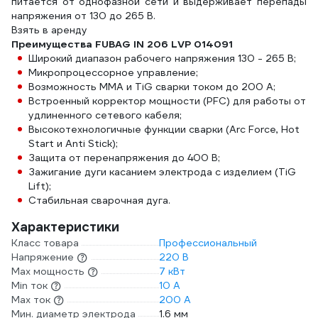
питается от однофазной сети и выдерживает перепады
напряжения от 130 до 265 В.
Взять в аренду
Преимущества FUBAG IN 206 LVP 014091
Широкий диапазон рабочего напряжения 130 - 265 В;
Микропроцессорное управление;
Возможность ММА и TiG сварки током до 200 А;
Встроенный корректор мощности (PFC) для работы от
удлиненного сетевого кабеля;
Высокотехнологичные функции сварки (Arc Force, Hot
Start и Anti Stick);
Защита от перенапряжения до 400 В;
Зажигание дуги касанием электрода с изделием (TiG
Lift);
Стабильная сварочная дуга.
Характеристики
Класс товара
Профессиональный
Напряжение
220 В
Max мощность
7 кВт
Min ток
10 А
Max ток
200 А
Мин. диаметр электрода
1.6 мм