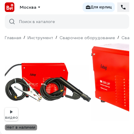
Москва
Для юрлиц
Поиск в каталоге
Главная
/
Инструмент
/
Сварочное оборудование
/
Сваро
видео
Нет в наличии