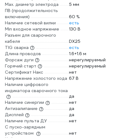
Мах. диаметр электрода
5 мм
ПВ (продолжительность
включения)
60 %
Наличие сетевой вилки
есть
Min входное напряжение
130 В
Разъем для сварочного
кабеля
DX25
TIG сварка
есть
Длина проводов
1.6+1.6 м
Форсаж дуги
нерегулируемый
Горячий старт
нерегулируемый
Сертификат Накс
нет
Напряжение холостого хода
67 В
Наличие цифрового
индикатора сварочного тока
да
Наличие синергии
нет
Антизалипание
да
Дисплей
да
Наличие пульта ДУ
нет
С пуско-зарядным
устройством
нет