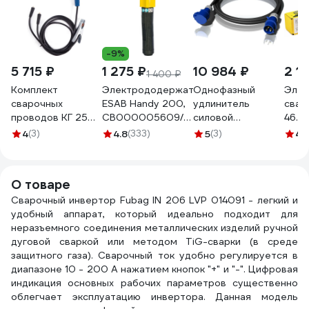
-9%
5 715 ₽
1 275 ₽
10 984 ₽
2 1
1 400 ₽
Комплект
Электрододержатель
Однофазный
Элек
сварочных
ESAB Handy 200,
удлинитель
свар
проводов КГ 25
СВ000005609/
силовой
46.0
кв.мм, СКР 10-25,
0700006003
ALPENBOX32A 10
мм; 4
4
(3)
4.8
(333)
5
(3)
4.
300А, 3 м REXANT
метров 3х4
460
16-0775
8980002
О товаре
Сварочный инвертор Fubag IN 206 LVP 014091 - легкий и
удобный аппарат, который идеально подходит для
неразъемного соединения металлических изделий ручной
дуговой сваркой или методом ТiG-сварки (в среде
защитного газа). Сварочный ток удобно регулируется в
диапазоне 10 - 200 А нажатием кнопок "+" и "-". Цифровая
индикация основных рабочих параметров существенно
облегчает эксплуатацию инвертора. Данная модель