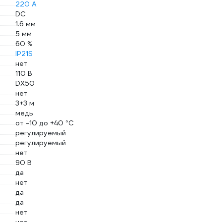
220 А
DC
1.6 мм
5 мм
60 %
IP21S
нет
110 В
DX50
нет
3+3 м
медь
от -10 до +40 °С
регулируемый
регулируемый
нет
90 В
да
нет
да
да
нет