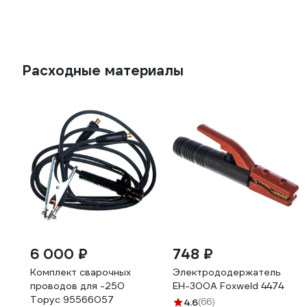
Расходные материалы
6 000 ₽
748 ₽
Комплект сварочных
Электрододержатель
проводов для -250
EH-300А Foxweld 4474
Торус 95566057
4.6
(66)