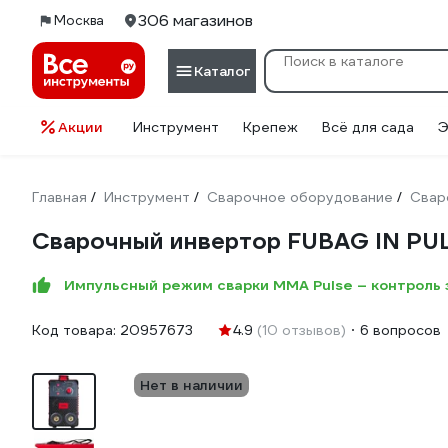
306 магазинов
Москва
Каталог
Акции
Инструмент
Крепеж
Всё для сада
Э
Главная
Инструмент
Сварочное оборудование
Свар
/
/
/
Сварочный инвертор FUBAG IN PUL
Импульсный режим сварки ММА Pulse – контроль
Код товара:
20957673
4.9
(10 отзывов)
6 вопросов
Нет в наличии