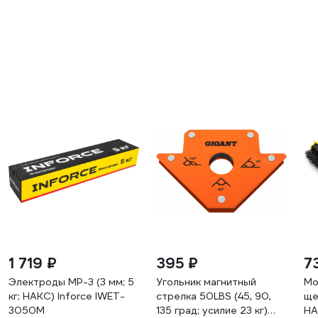
1 719 ₽
395 ₽
7
Электроды МР-3 (3 мм; 5
Угольник магнитный
Мо
кг; НАКС) Inforce IWET-
стрелка 50LBS (45, 90,
ще
3050M
135 град; усилие 23 кг)
HA