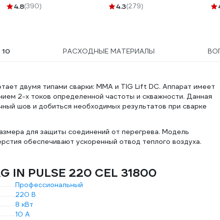
Gigant G-0513
4.8
(390)
4.3
(279)
Ы
10
РАСХОДНЫЕ МАТЕРИАЛЫ
ВО
ает двумя типами сварки: MMA и TIG Lift DC. Аппарат имеет
ием 2-х токов определенной частоты и скважности. Данная
чный шов и добиться необходимых результатов при сварке
азмера для защиты соединений от перегрева. Модель
ерстия обеспечивают ускоренный отвод теплого воздуха.
G IN PULSE 220 CEL 31800
Профессиональный
220 В
8 кВт
10 А