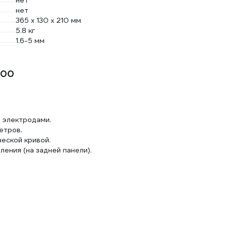
нет
нет
365 x 130 x 210 мм
5.8 кг
1.6-5 мм
800
 электродами.
етров.
еской кривой.
ения (на задней панели).