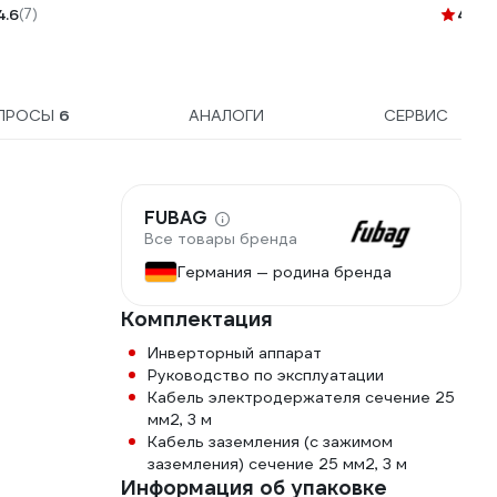
TDH_A
4.6
(7)
4.6
(4
ПРОСЫ
6
АНАЛОГИ
СЕРВИС
FUBAG
Все товары бренда
Германия — родина бренда
Комплектация
Инверторный аппарат
Руководство по эксплуатации
Кабель электродержателя сечение 25
мм2, 3 м
Кабель заземления (с зажимом
заземления) сечение 25 мм2, 3 м
Информация об упаковке