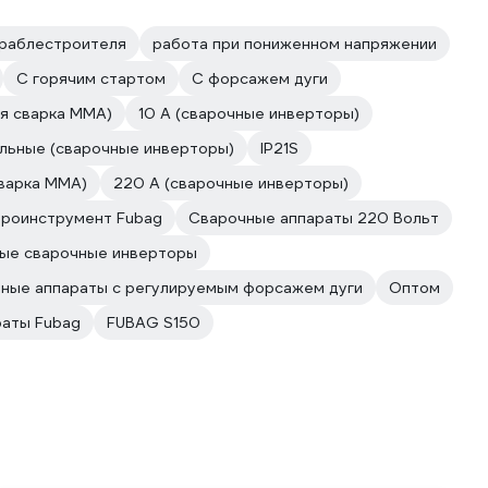
ораблестроителя
работа при пониженном напряжении
С горячим стартом
С форсажем дуги
ая сварка MMA)
10 А (сварочные инверторы)
льные (сварочные инверторы)
IP21S
сварка MMA)
220 А (сварочные инверторы)
роинструмент Fubag
Сварочные аппараты 220 Вольт
ые сварочные инверторы
ные аппараты с регулируемым форсажем дуги
Оптом
раты Fubag
FUBAG S150