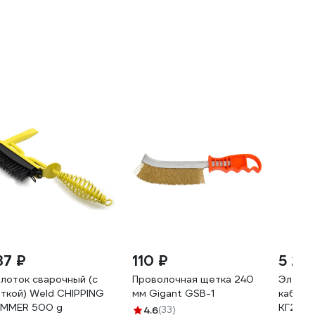
37 ₽
110 ₽
5 24
лоток сварочный (с
Проволочная щетка 240
Электр
ткой) Weld CHIPPING
мм Gigant GSB-1
кабеле
MMER 500 g
КГ25 
4.6
(33)