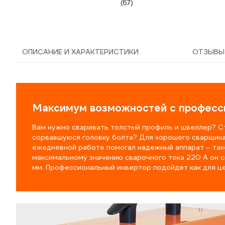
(67)
ОПИСАНИЕ И ХАРАКТЕРИСТИКИ
ОТЗЫВ
Максимум возможностей с професс
Вам нужно сваривать толстый профиль и швеллер? С
сорвавшуюся головку болта? Для хорошего сварщика 
ежедневной работе помогал надежный аппарат – так
максимальному значению сварочного тока 220 А он 
мм. Профессиональный инвертор подойдет как для цех