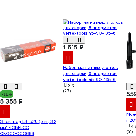
1 615 ₽
Набор магнитных уголков
для сварки, 6 предметов
vertextools 45-90-135-6
3.3
(27)
55
-11%
5 355 ₽
Мол
г 20
Электрод LB-52U (5 кг; 3.2
4.
мм) KOBELCO
(41)
СВ000000666