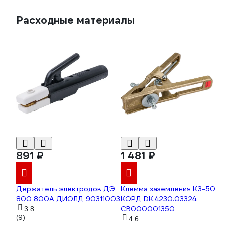
Расходные материалы
891 ₽
1 481 ₽
Держатель электродов ДЭ
Клемма заземления КЗ-50
800 800А ДИОЛД 90311003
КОРД DK.4230.03324
СВ000001350
3.8
(9)
4.6