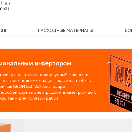
СВО00000666
4.7
(152)
Ы
29
РАСХОДНЫЕ МАТЕРИАЛЫ
ВО
иональным инвертором
тавить заплатки на резервуары? Наварить
нет невыполнимых задач. Главное, чтобы в
ой как NEON ВД-221. Благодаря
способен варить электродами диаметром до 5
а, так и для полевых работ.