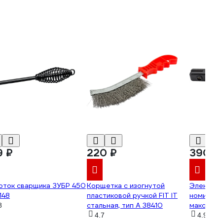
9 ₽
220 ₽
390 ₽
оток сварщика ЗУБР 450
Корщетка с изогнутой
Электро
148
пластиковой ручкой FIT IT
номиналь
стальная, тип А 38410
максима
8
SOLARIS
4.7
4.9