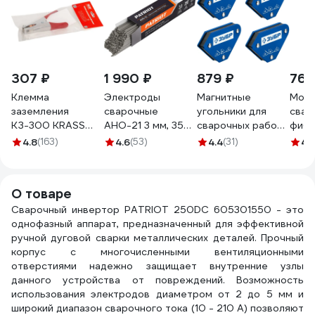
307 ₽
1 990 ₽
879 ₽
763
Клемма
Электроды
Магнитные
Моло
заземления
сварочные
угольники для
свар
КЗ-300 KRASS
АНО-21 3 мм, 350
сварочных работ
фибе
2943002
мм, 5 кг Patriot
ЗУБР УМ-3 4 шт
руко
4.8
(163)
4.6
(53)
4.4
(31)
4.
605012235
40050-04
TOLS
О товаре
Сварочный инвертор PATRIOT 250DC 605301550 - это
однофазный аппарат, предназначенный для эффективной
ручной дуговой сварки металлических деталей. Прочный
корпус с многочисленными вентиляционными
отверстиями надежно защищает внутренние узлы
данного устройства от повреждений. Возможность
использования электродов диаметром от 2 до 5 мм и
широкий диапазон сварочного тока (10 - 210 А) позволяют