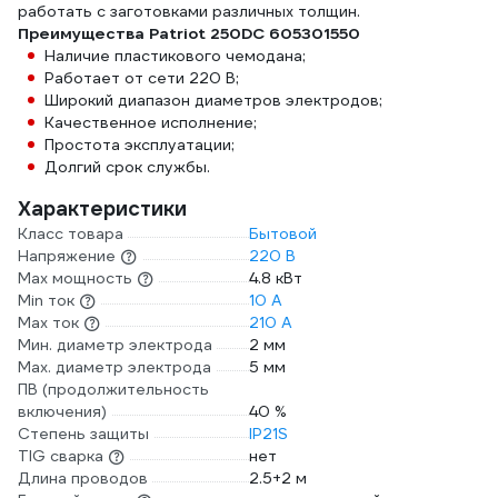
работать с заготовками различных толщин.
Преимущества Patriot 250DC 605301550
Наличие пластикового чемодана;
Работает от сети 220 В;
Широкий диапазон диаметров электродов;
Качественное исполнение;
Простота эксплуатации;
Долгий срок службы.
Характеристики
Класс товара
Бытовой
Напряжение
220 В
Max мощность
4.8 кВт
Min ток
10 А
Max ток
210 А
Мин. диаметр электрода
2 мм
Мах. диаметр электрода
5 мм
ПВ (продолжительность
включения)
40 %
Степень защиты
IP21S
TIG сварка
нет
Длина проводов
2.5+2 м