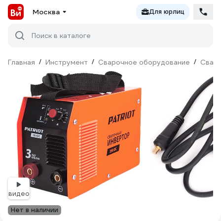
Москва
Для юрлиц
Поиск в каталоге
Главная
/
Инструмент
/
Сварочное оборудование
/
Сваро
видео
Нет в наличии