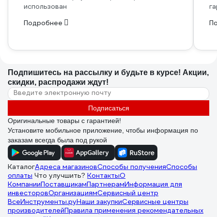
использован
га
Подробнее
П
Подпишитесь
на рассылку
и будьте в курсе! Акции,
скидки, распродажи ждут!
Подписаться
Оригинальные товары с гарантией!
Установите мобильное приложение, чтобы информация по
заказам всегда была под рукой
Каталог
Адреса магазинов
Способы получения
Способы
оплаты
Что улучшить?
Контакты
О
Компании
Поставщикам
Партнерам
Информация для
инвесторов
Организациям
Сервисный центр
ВсеИнструменты.ру
Наши закупки
Сервисные центры
производителей
Правила применения рекомендательных