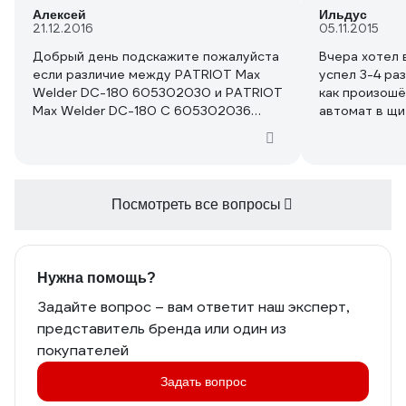
Алексей
Ильдус
21.12.2016
05.11.2015
Добрый день подскажите пожалуйста
Вчера хотел 
если различие между PATRIOT Max
успел 3-4 ра
Welder DC-180 605302030 и PATRIOT
как произошё
Max Welder DC-180 C 605302036
автомат в щи
кроме веса и габаритов.
автомата, ин
Кнопка включ
Гарантия про
Что делать? 
Посмотреть все вопросы
Нужна помощь?
Задайте вопрос – вам ответит наш эксперт,
представитель бренда или один из
покупателей
Задать вопрос