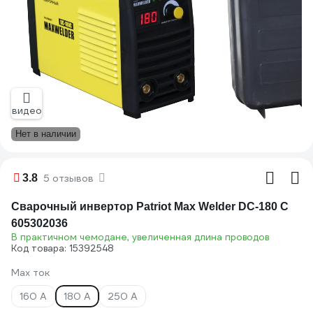
видео
Нет в наличии
3.8
5 отзывов
Сварочный инвертор Patriot Max Welder DC-180 C
605302036
В практичном чемодане, увеличенная длина проводов
Код товара: 15392548
Max ток
160 А
180 А
250 А