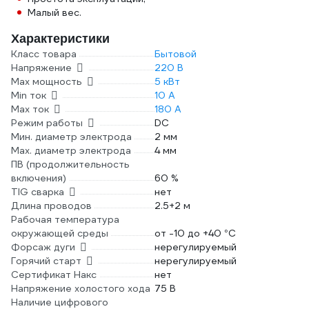
Малый вес.
Характеристики
Класс товара
Бытовой
Напряжение
220 В
Max мощность
5 кВт
Min ток
10 А
Max ток
180 А
Режим работы
DC
Мин. диаметр электрода
2 мм
Мах. диаметр электрода
4 мм
ПВ (продолжительность
включения)
60 %
TIG сварка
нет
Длина проводов
2.5+2 м
Рабочая температура
окружающей среды
от -10 до +40 °С
Форсаж дуги
нерегулируемый
Горячий старт
нерегулируемый
Сертификат Накс
нет
Напряжение холостого хода
75 В
Наличие цифрового