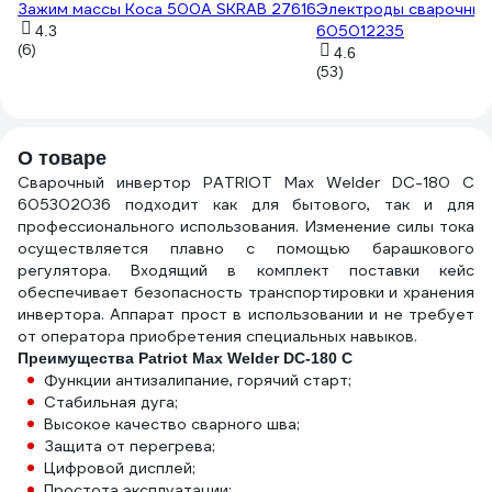
Зажим массы Коса 500А SKRAB 27616
Электроды сварочные А
605012235
4.3
(6)
4.6
(53)
О товаре
Сварочный инвертор PATRIOT Max Welder DC-180 C
605302036 подходит как для бытового, так и для
профессионального использования. Изменение силы тока
осуществляется плавно с помощью барашкового
регулятора. Входящий в комплект поставки кейс
обеспечивает безопасность транспортировки и хранения
инвертора. Аппарат прост в использовании и не требует
от оператора приобретения специальных навыков.
Преимущества Patriot Max Welder DC-180 C
Функции антизалипание, горячий старт;
Стабильная дуга;
Высокое качество сварного шва;
Защита от перегрева;
Цифровой дисплей;
Простота эксплуатации;