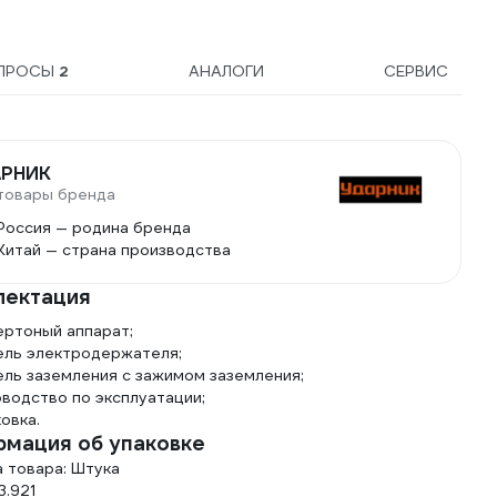
ПРОСЫ
2
АНАЛОГИ
СЕРВИС
АРНИК
товары бренда
Россия — родина бренда
Китай — страна производства
лектация
ертоный аппарат;
ель электродержателя;
ель заземления с зажимом заземления;
водство по эксплуатации;
овка.
мация об упаковке
 товара: Штука
 3.921