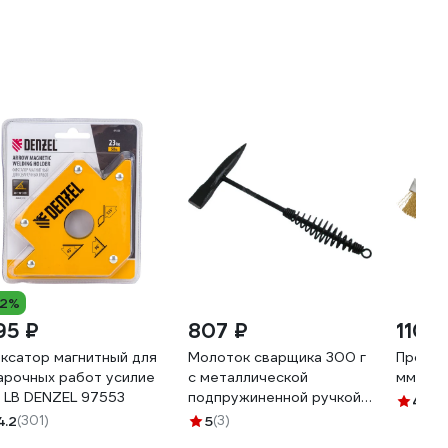
12%
95 ₽
807 ₽
110 ₽
ксатор магнитный для
Молоток сварщика 300 г
Провол
арочных работ усилие
с металлической
мм Gig
 LB DENZEL 97553
подпружиненной ручкой
4.6
(3
для снятия окалины
4.2
(301)
5
(3)
HL0059 CNIC 52009