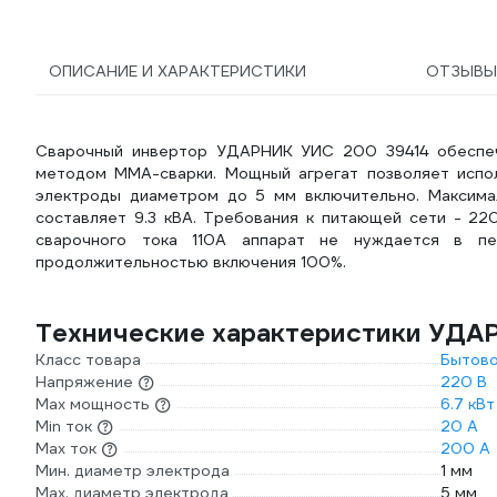
ОПИСАНИЕ И ХАРАКТЕРИСТИКИ
ОТЗЫВ
Сварочный инвертор УДАРНИК УИС 200 39414 обеспеч
методом ММА-сварки. Мощный агрегат позволяет испол
электроды диаметром до 5 мм включительно. Максима
составляет 9.3 кВА. Требования к питающей сети - 220
сварочного тока 110А аппарат не нуждается в п
продолжительностью включения 100%.
Технические характеристики УДА
Класс товара
Бытов
Напряжение
220 В
Max мощность
6.7 кВт
Min ток
20 А
Max ток
200 А
Мин. диаметр электрода
1 мм
Мах. диаметр электрода
5 мм