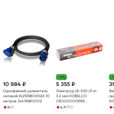
-11%
-
10 984 ₽
5 355 ₽
3
Однофазный удлинитель
Электрод LB-52U (5 кг;
Фи
силовой ALPENBOX32A 10
3.2 мм) KOBELCO
св
метров 3х4 8980002
СВ000000666
50
СВО00000666
5
(3)
4.7
(152)