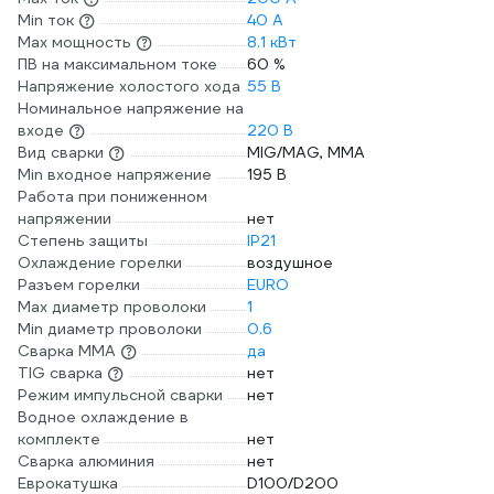
Min ток
40 А
Max мощность
8.1 кВт
ПВ на максимальном токе
60 %
Напряжение холостого хода
55 В
Номинальное напряжение на
входе
220 В
Вид сварки
MIG/MAG, MMA
Min входное напряжение
195 В
Работа при пониженном
напряжении
нет
Степень защиты
IP21
Охлаждение горелки
воздушное
Разъем горелки
EURO
Max диаметр проволоки
1
Min диаметр проволоки
0.6
Сварка ММА
да
TIG сварка
нет
Режим импульсной сварки
нет
Водное охлаждение в
комплекте
нет
Сварка алюминия
нет
Еврокатушка
D100/D200