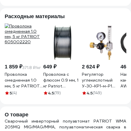
Расходные материалы
1 859 ₽
649 ₽
2 624 ₽
463 
371.8 ₽/кг
Проволока
Проволока с
Регулятор
Напр
омедненная 1.0
флюсом 0.9 мм, 1
углекислотный
кана
мм, 5 кг PATRIOT
кг Patriot
У-30-КР1-м-Р1
AW (
605002220
605001850
манометр +
ф1,0
5
(4)
4.5
(19)
4.5
(149)
ротаметр REDIUS
изол
05202
(42,
G112
О товаре
Сварочный инверторный полуавтомат PATRIOT WMA
205MQ MIG/MAG/MMA, полуавтоматическая сварка в