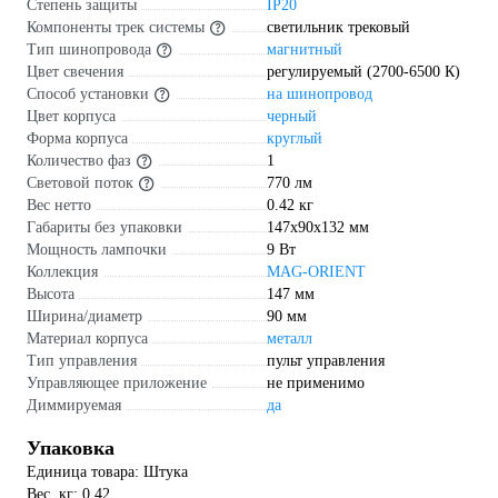
Степень защиты
IP20
Компоненты трек системы
светильник трековый
Тип шинопровода
магнитный
Цвет свечения
регулируемый (2700-6500 К)
Способ установки
на шинопровод
Цвет корпуса
черный
Форма корпуса
круглый
Количество фаз
1
Световой поток
770 лм
Вес нетто
0.42 кг
Габариты без упаковки
147х90х132 мм
Мощность лампочки
9 Вт
Коллекция
MAG-ORIENT
Высота
147 мм
Ширина/диаметр
90 мм
Материал корпуса
металл
Тип управления
пульт управления
Управляющее приложение
не применимо
Диммируемая
да
Упаковка
Единица товара: Штука
Вес, кг: 0.42