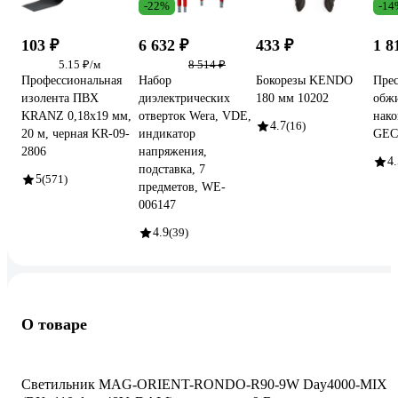
-22%
-14
103 ₽
6 632 ₽
433 ₽
1 8
5.15 ₽/м
8 514 ₽
Профессиональная
Набор
Бокорезы KENDO
Прес
изолента ПВХ
диэлектрических
180 мм 10202
обж
KRANZ 0,18х19 мм,
отверток Wera, VDE,
нако
4.7
(16)
20 м, черная KR-09-
индикатор
GEC
2806
напряжения,
4.
подставка, 7
5
(571)
предметов, WE-
006147
4.9
(39)
О товаре
Светильник MAG-ORIENT-RONDO-R90-9W Day4000-MIX