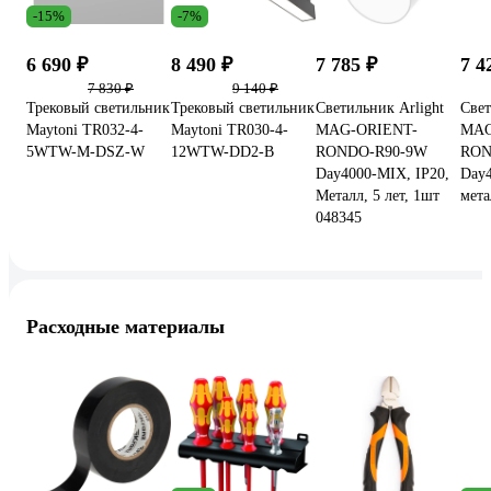
-15%
-7%
6 690 ₽
8 490 ₽
7 785 ₽
7 4
7 830 ₽
9 140 ₽
Трековый светильник
Трековый светильник
Светильник Arlight
Свет
Maytoni TR032-4-
Maytoni TR030-4-
MAG-ORIENT-
MAG
5WTW-M-DSZ-W
12WTW-DD2-B
RONDO-R90-9W
RON
Day4000-MIX, IP20,
Day4
Металл, 5 лет, 1шт
мета
048345
Расходные материалы