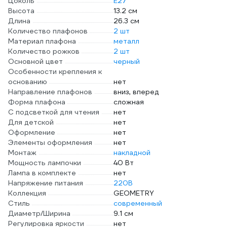
Цоколь
E27
Высота
13.2 см
Длина
26.3 см
Количество плафонов
2 шт
Материал плафона
металл
Количество рожков
2 шт
Основной цвет
черный
Особенности крепления к
основанию
нет
Направление плафонов
вниз, вперед
Форма плафона
сложная
С подсветкой для чтения
нет
Для детской
нет
Оформление
нет
Элементы оформления
нет
Монтаж
накладной
Мощность лампочки
40 Вт
Лампа в комплекте
нет
Напряжение питания
220В
Коллекция
GEOMETRY
Стиль
современный
Диаметр/Ширина
9.1 см
Регулировка яркости
нет