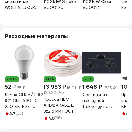
светильник
11021/1W Smoke
11021/1W Clear
свет
WOLTA LUXOR
V000170
V000171
ESC
под лампу GU10,
Blac
Графит WSL-
GU10/W19G
Расходные материалы
-20%
-13%
-5%
52 ₽
13 983 ₽
1 648 ₽
103
65 ₽
16 011 ₽
1 735 ₽
139.83 ₽/м
Лампа ОНЛАЙТ 82
Светильник
Проф
Провод ПВС
921 OLL-A60-15-
накладной
изол
АЛЬФАКАБЕЛЬ
230-4K-E27-
truEnergy под
KRAN
3х2,5 мм ГОСТ
PROMO 82921
лампы 2xE27 IP20
20 м
3.7
(86)
5
(
100 м 05053
4.8
(66)
черный металл
09-
21336