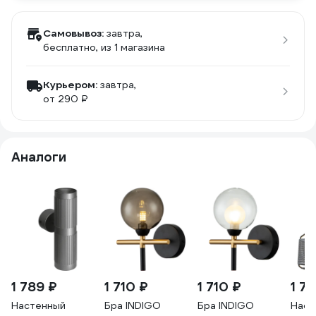
Самовывоз:
завтра,
бесплатно
, из 1 магазина
Курьером:
завтра,
от 290 ₽
Аналоги
1 789 ₽
1 710 ₽
1 710 ₽
1 71
Настенный
Бра INDIGO
Бра INDIGO
Наст