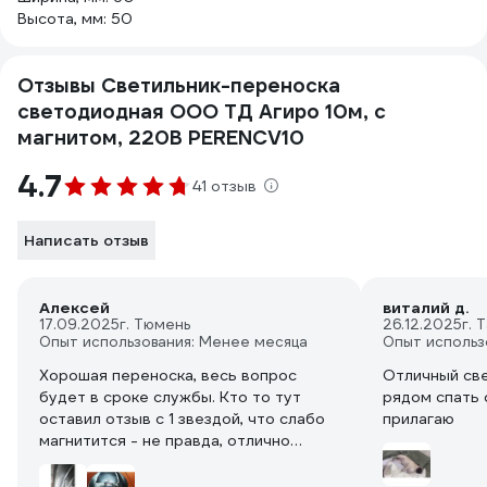
Высота, мм: 50
Отзывы Светильник-переноска
светодиодная ООО ТД Агиро 10м, с
магнитом, 220В PERENCV10
4.7
41 отзыв
Написать отзыв
Алексей
виталий д.
17.09.2025
г. Тюмень
26.12.2025
г. 
Опыт использования: Менее месяца
Опыт использ
Хорошая переноска, весь вопрос
Отличный све
будет в сроке службы. Кто то тут
рядом спать 
оставил отзыв с 1 звездой, что слабо
прилагаю
магнитится - не правда, отлично
держится на металле!