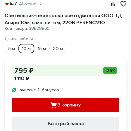
4.7
41 отзыв
Светильник-переноска светодиодная ООО ТД
Агиро 10м, с магнитом, 220В PERENCV10
Код товара: 38828860
Длина кабеля
5 м
10 м
15 м
20 м
795 ₽
-28%
1 110 ₽
Начислим 11 бонусов
В корзину
Быстрый заказ