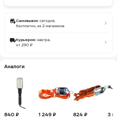
Самовывоз:
сегодня,
бесплатно
, из 2 магазинов
Курьером:
завтра,
от 290 ₽
Аналоги
840 ₽
1 249 ₽
824 ₽
3 8