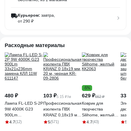
Курьером:
завтра,
от 290 ₽
Расходные материалы
-5%
480 ₽
103 ₽
629 ₽
339 
5.15 ₽/м
662 ₽
Лампа FL-LED S-2P
Профессиональная
Коврик для
Элек
9W 4000K G23
изолента ПВХ
творчества
двой
900Lm
KRANZ 0,18х19 мм,
Silihome, желтый
зазе
33x21x236mm
20 м, черная KR-
КК2063
защи
4.7
(12)
5
(571)
4.7
(43)
5
(1
замена КЛЛ 11W
09-2806
штор