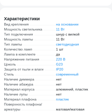
611147
белы
Характеристики
Вид крепления
на основании
Мощность светильника
11 Вт
Тип подключения
шнур с вилкой
Мощность лампы
11 Вт
Тип лампы
светодиодная
Количество ламп
1 шт
Лампа в комплекте
да
Напряжение питания
220 В
Цоколь
G23
Защита от пыли и влаги
IP20
Стиль
современный
Наличие диммера
нет
Наличие абажура
нет
Материал корпуса
алюминий, пластик
Наличие лупы
нет
Материал плафона
пластик
Поверхность плафона/
арматуры
матовая/матовая