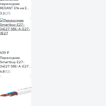
переходник
REXANT Е14 на Е27
11-8831
3.2
(21)
439 ₽
Переходник
Smartbuy E27-
3xE27 SBE-A-E27-
3E27
4.8
(12)