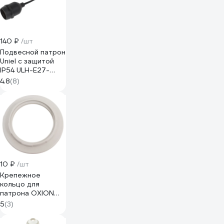
140 ₽
/шт
Подвесной патрон
Uniel с защитой
IP54 ULH-E27-
IP54-15cm UL-
4.8
(8)
00003362
10 ₽
/шт
Крепежное
кольцо для
патрона OXION
Е27 белое RH-
5
(3)
002WH-E27