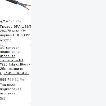
471 ₽
47.1 ₽/м
Провод ЭРА ШВВП
2x0,75 мм2 10м
черный Б0058851
4.6
(25)
998 ₽
39.92 ₽/м
Тканевая
подкапотная
изолента
Terminator Izt
5
(8)
1925 fabric, 19мм х