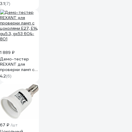
термостойкий
3.1
(7)
пластик, белый
SQ0335-0162
1 889 ₽
Демо-тестер
REXANT для
проверки ламп с
цоколями Е27, Е14,
4.2
(6)
gu5.3, gx53 604-
801
67 ₽
/шт
Цокольный