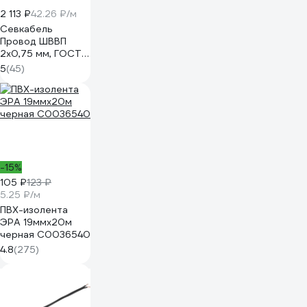
2 113 ₽
42.26 ₽/м
Севкабель
Провод ШВВП
2х0,75 мм, ГОСТ,
50 м 05479
5
(45)
-15%
105 ₽
123 ₽
5.25 ₽/м
ПВХ-изолента
ЭРА 19ммх20м
черная C0036540
4.8
(275)