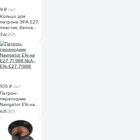
9 ₽
/шт
Кольцо для
патрона ЭРА E27,
пластик, белое
Б0043681
3.4
(20)
105 ₽
/шт
Патрон-
переходник
Navigator E14 на
E27 71 988 NLA-
4.6
(30)
E14-E27 71988