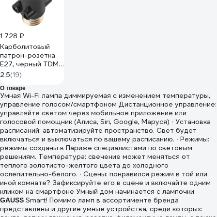
1 728 ₽
Карболитовый
патрон-розетка
Е27, черный TDM
ELECTRIC
2.5
(19)
SQ0335-0022
О товаре
Умная Wi-Fi лампа диммируемая с изменением температуры,
управление голосом/смартфоном Дистанционное управление:
управляйте светом через мобильное приложение или
голосовой помощник (Алиса, Siri, Google, Маруся) ∙ Установка
расписаний: автоматизируйте пространство. Свет будет
включаться и выключаться по вашему расписанию. ∙ Режимы:
режимы созданы в Париже специалистами по световым
решениям. Температура: свечение может меняться от
теплого золотисто-желтого цвета до холодного
ослепительно-белого. ∙ Сцены: понравился режим в той или
иной комнате? Зафиксируйте его в сцене и включайте одним
кликом на смартфоне Умный дом начинается с лампочки
Smart! Помимо ламп в ассортименте бренда
GAUSS
представлены и другие умные устройства, среди которых: