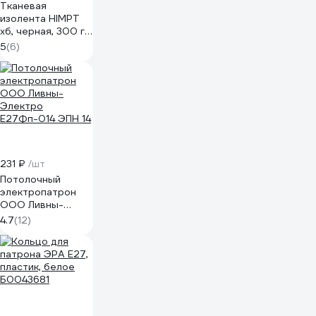
Тканевая
изолента HIMPT
хб, черная, 300 г,
двухсторонняя,
5
(6)
20 мм, 0.4 мм 00-
00008227
231 ₽
/шт
Потолочный
электропатрон
ООО Ливны-
Электро
4.7
(12)
Е27Фп-014 ЭПН 14