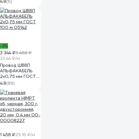
A7W37WEAY
4.8
(6)
-3%
3 344 ₽
3 458 ₽
33.44 ₽/м
Провод ШВВП
АЛЬФАКАБЕЛЬ
2х0,75 мм ГОСТ
100 м 05142
4.8
(89)
1 458 ₽
29.16 ₽/м