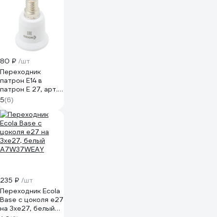
80 ₽
/шт
Переходник
патрон Е14 в
патрон Е 27, арт.
OXION AH-
5
(6)
005WH-E14TOE27
235 ₽
/шт
Переходник Ecola
Base с цоколя e27
на 3хe27, белый