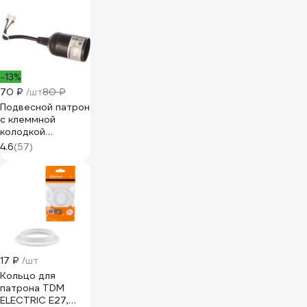
25м, толщина
0,25мм 2000832
-13%
70 ₽
/шт
80 ₽
Подвесной патрон
с клеммной
колодкой
UNIVersal Е27
4.6
(57)
термопластик 4А
250В черный 1352
17 ₽
/шт
Кольцо для
патрона TDM
ELECTRIC Е27,