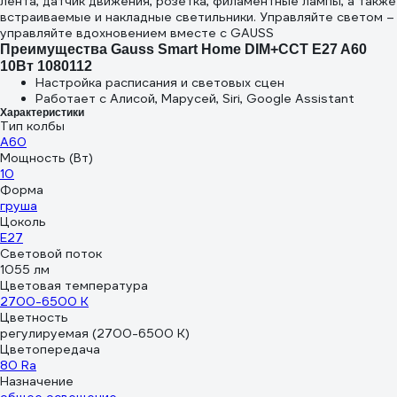
лента, датчик движения, розетка, филаментные лампы, а также
встраиваемые и накладные светильники. Управляйте светом –
управляйте вдохновением вместе с GAUSS
Преимущества Gauss Smart Home DIM+CCT E27 A60
10Вт 1080112
Настройка расписания и световых сцен
Работает с Алисой, Марусей, Siri, Google Assistant
Характеристики
Тип колбы
A60
Мощность (Вт)
10
Форма
груша
Цоколь
E27
Световой поток
1055 лм
Цветовая температура
2700-6500 К
Цветность
регулируемая (2700-6500 K)
Цветопередача
80 Ra
Назначение